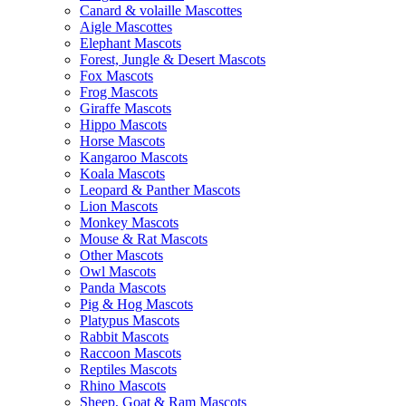
Canard & volaille Mascottes
Aigle Mascottes
Elephant Mascots
Forest, Jungle & Desert Mascots
Fox Mascots
Frog Mascots
Giraffe Mascots
Hippo Mascots
Horse Mascots
Kangaroo Mascots
Koala Mascots
Leopard & Panther Mascots
Lion Mascots
Monkey Mascots
Mouse & Rat Mascots
Other Mascots
Owl Mascots
Panda Mascots
Pig & Hog Mascots
Platypus Mascots
Rabbit Mascots
Raccoon Mascots
Reptiles Mascots
Rhino Mascots
Sheep, Goat & Ram Mascots