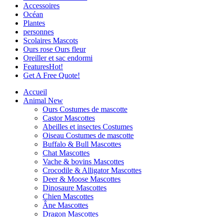
Accessoires
Océan
Plantes
personnes
Scolaires Mascots
Ours rose Ours fleur
Oreiller et sac endormi
Features
Hot!
Get A Free Quote!
Accueil
Animal
New
Ours Costumes de mascotte
Castor Mascottes
Abeilles et insectes Costumes
Oiseau Costumes de mascotte
Buffalo & Bull Mascottes
Chat Mascottes
Vache & bovins Mascottes
Crocodile & Alligator Mascottes
Deer & Moose Mascottes
Dinosaure Mascottes
Chien Mascottes
Âne Mascottes
Dragon Mascottes