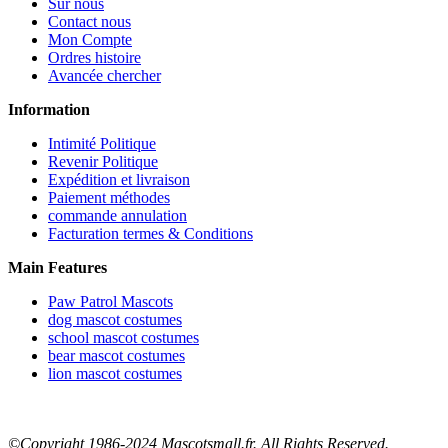
Sur nous
Contact nous
Mon Compte
Ordres histoire
Avancée chercher
Information
Intimité Politique
Revenir Politique
Expédition et livraison
Paiement méthodes
commande annulation
Facturation termes & Conditions
Main Features
Paw Patrol Mascots
dog mascot costumes
school mascot costumes
bear mascot costumes
lion mascot costumes
©Copyright 1986-2024 Mascotsmall.fr. All Rights Reserved.