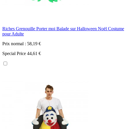
Riches Grenouille Porter moi Balade sur Halloween Noël Costume
pour Adulte
Prix normal :
58,19 €
Special Price
44,61 €