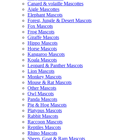
Canard & volaille Mascottes
Aigle Mascottes
Elephant Mascots
Forest, Jungle & Desert Mascots
Fox Mascots
Frog Mascots
Giraffe Mascots
Hippo Mascots
Horse Mascots
Kangaroo Mascots
Koala Mascots
Leopard & Panther Mascots
Lion Mascots
Monkey Mascots
Mouse & Rat Mascots
Other Mascots
Owl Mascots
Panda Mascots
Pig & Hog Mascots
Platypus Mascots
Rabbit Mascots
Raccoon Mascots
Reptiles Mascots
Rhino Mascots
Sheep, Goat & Ram Mascots