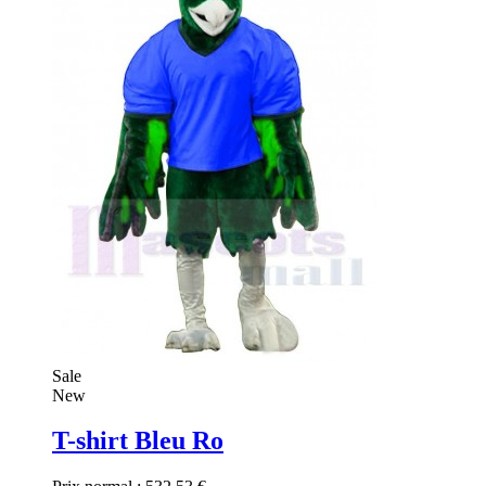
Sale
New
T-shirt Bleu Ro