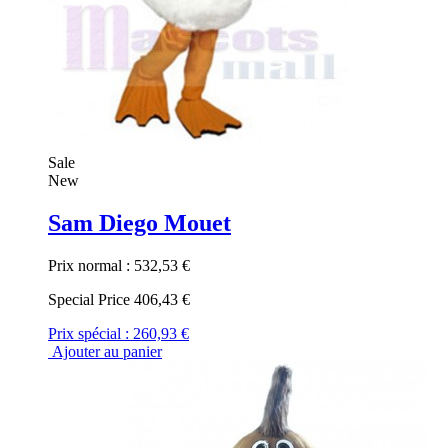
Sale
New
Sam Diego Mouet
Prix normal :
532,53 €
Special Price
406,43 €
Prix spécial :
260,93 €
Ajouter au panier