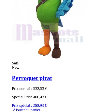
Sale
New
Perroquet pirat
Prix normal :
532,53 €
Special Price
406,43 €
Prix spécial :
260,93 €
Ajouter au panier