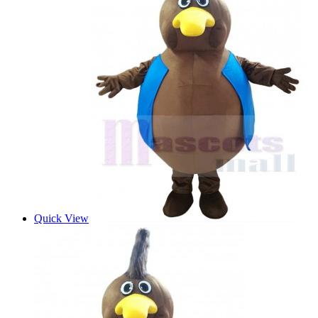
Quick View