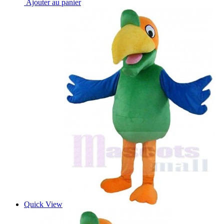
Ajouter au panier
Quick View