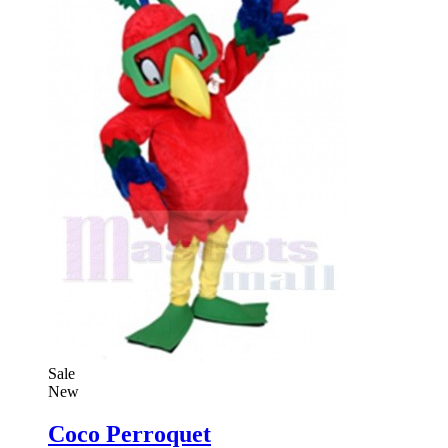
Sale
New
Coco Perroquet