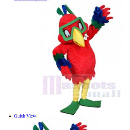
Quick View