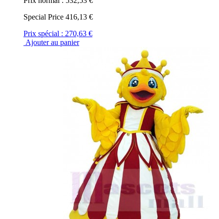
Prix normal :
532,53 €
Special Price
416,13 €
Prix spécial :
270,63 €
Ajouter au panier