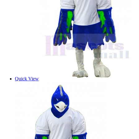
Quick View