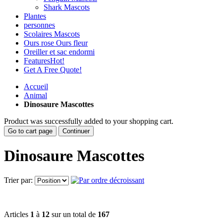
Shark Mascots
Plantes
personnes
Scolaires Mascots
Ours rose Ours fleur
Oreiller et sac endormi
Features
Hot!
Get A Free Quote!
Accueil
Animal
Dinosaure Mascottes
Product was successfully added to your shopping cart.
Go to cart page
Continuer
Dinosaure Mascottes
Trier par:
Articles
1
à
12
sur un total de
167