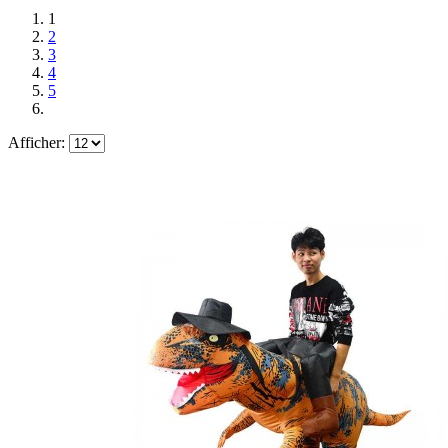
1
2
3
4
5
Afficher: