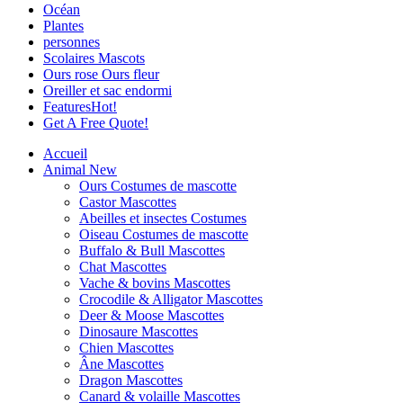
Océan
Plantes
personnes
Scolaires Mascots
Ours rose Ours fleur
Oreiller et sac endormi
Features
Hot!
Get A Free Quote!
Accueil
Animal
New
Ours Costumes de mascotte
Castor Mascottes
Abeilles et insectes Costumes
Oiseau Costumes de mascotte
Buffalo & Bull Mascottes
Chat Mascottes
Vache & bovins Mascottes
Crocodile & Alligator Mascottes
Deer & Moose Mascottes
Dinosaure Mascottes
Chien Mascottes
Âne Mascottes
Dragon Mascottes
Canard & volaille Mascottes