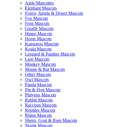
Aigle Mascottes
Elephant Mascots
Forest, Jungle & Desert Mascots
Fox Mascots
Frog Mascots
Giraffe Mascots
Hippo Mascots
Horse Mascots
Kangaroo Mascots
Koala Mascots
Leopard & Panther Mascots
Lion Mascots
Monkey Mascots
Mouse & Rat Mascots
Other Mascots
Owl Mascots
Panda Mascots
Pig & Hog Mascots
Platypus Mascots
Rabbit Mascots
Raccoon Mascots
Reptiles Mascots
Rhino Mascots
Sheep, Goat & Ram Mascots
Skunk Mascots