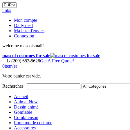
links
Mon compte
Daily deal
Ma liste d'envies
Connexion
welcome mascotsmall!
mascot costumes for sale
+1- (209) 682-5626
Get A Free Quote!
0
item(s)
Votre panier est vide.
Rechercher :
Accueil
Animal
New
Dessin animé
Gonflable
Combinaison
Porte moi le costume
Accessoires