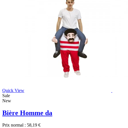
Quick View
Sale
New
Bière Homme da
Prix normal :
58,19 €