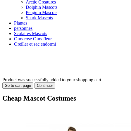
Arctic Creatures
Dolphin Mascots
Penguin Mascots
Shark Mascots
Plantes
personnes
Scolaires Mascots
Ours rose Ours fleur
Oreiller et sac endormi
Product was successfully added to your shopping cart.
Go to cart page
Continuer
Cheap Mascot Costumes