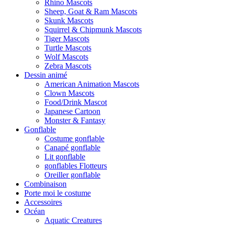
Rhino Mascots
Sheep, Goat & Ram Mascots
Skunk Mascots
Squirrel & Chipmunk Mascots
Tiger Mascots
Turtle Mascots
Wolf Mascots
Zebra Mascots
Dessin animé
American Animation Mascots
Clown Mascots
Food/Drink Mascot
Japanese Cartoon
Monster & Fantasy
Gonflable
Costume gonflable
Canapé gonflable
Lit gonflable
gonflables Flotteurs
Oreiller gonflable
Combinaison
Porte moi le costume
Accessoires
Océan
Aquatic Creatures