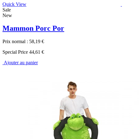
Quick View
Sale
New
Mammon Porc Por
Prix normal :
58,19 €
Special Price
44,61 €
Ajouter au panier