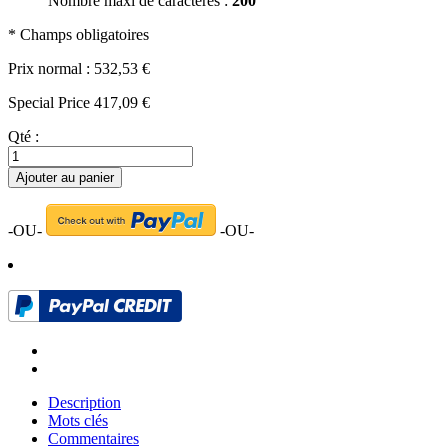
Nombre maxi de caractères :
200
* Champs obligatoires
Prix normal :
532,53 €
Special Price
417,09 €
Qté :
Ajouter au panier
-OU-
-OU-
Description
Mots clés
Commentaires