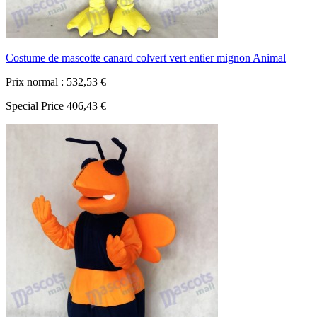
Costume de mascotte canard colvert vert entier mignon Animal
Prix normal :
532,53 €
Special Price
406,43 €