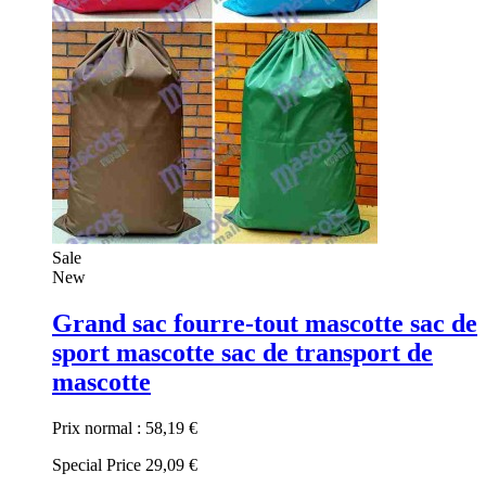
Sale
New
Grand sac fourre-tout mascotte sac de
sport mascotte sac de transport de
mascotte
Prix normal :
58,19 €
Special Price
29,09 €