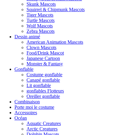
Skunk Mascots
Squirrel & Chipmunk Mascots
Tiger Mascots
Turtle Mascots
Wolf Mascots
Zebra Mascots
Dessin animé
American Animation Mascots
Clown Mascots
Food/Drink Mascot
Japanese Cartoon
Monster & Fantasy
Gonflable
Costume gonflable
Canapé gonflable
Lit gonflable
gonflables Flotteurs
Oreiller gonflable
Combinaison
Porte moi le costume
Accessoires
Océan
Aquatic Creatures
Arctic Creatures
Dolphin Mascots