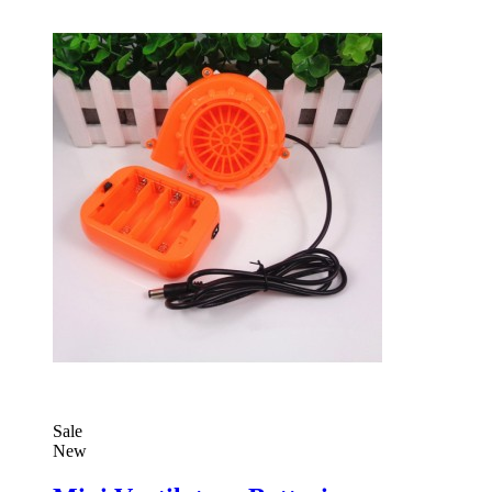
Sale
New