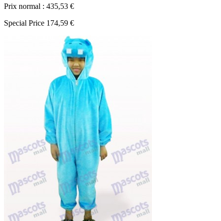
Prix normal :
435,53 €
Special Price
174,59 €