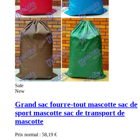
Sale
New
Grand sac fourre-tout mascotte sac de
sport mascotte sac de transport de
mascotte
Prix normal :
58,19 €