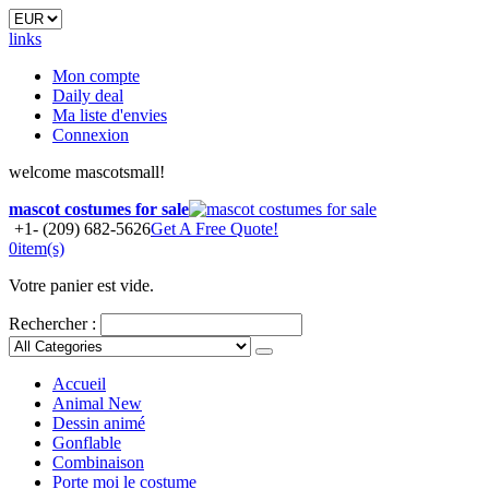
links
Mon compte
Daily deal
Ma liste d'envies
Connexion
welcome mascotsmall!
mascot costumes for sale
+1- (209) 682-5626
Get A Free Quote!
0
item(s)
Votre panier est vide.
Rechercher :
Accueil
Animal
New
Dessin animé
Gonflable
Combinaison
Porte moi le costume