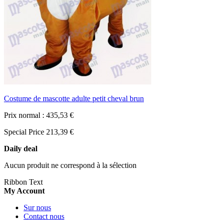
Costume de mascotte adulte petit cheval brun
Prix normal :
435,53 €
Special Price
213,39 €
Daily deal
Aucun produit ne correspond à la sélection
Ribbon Text
My Account
Sur nous
Contact nous