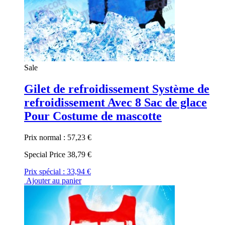
Sale
Gilet de refroidissement Système de
refroidissement Avec 8 Sac de glace
Pour Costume de mascotte
Prix normal :
57,23 €
Special Price
38,79 €
Prix spécial :
33,94 €
Ajouter au panier