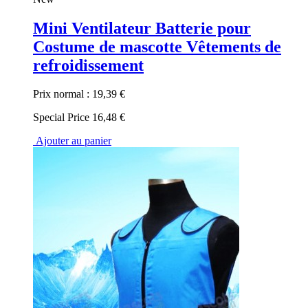
Mini Ventilateur Batterie pour
Costume de mascotte Vêtements de
refroidissement
Prix normal :
19,39 €
Special Price
16,48 €
Ajouter au panier