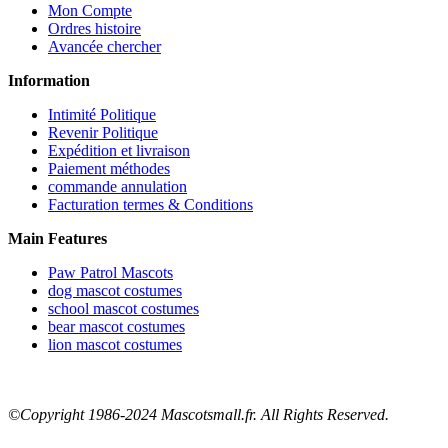
Mon Compte
Ordres histoire
Avancée chercher
Information
Intimité Politique
Revenir Politique
Expédition et livraison
Paiement méthodes
commande annulation
Facturation termes & Conditions
Main Features
Paw Patrol Mascots
dog mascot costumes
school mascot costumes
bear mascot costumes
lion mascot costumes
©Copyright 1986-2024 Mascotsmall.fr. All Rights Reserved.