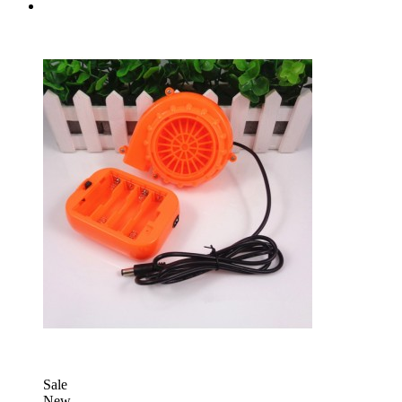
Sale
New