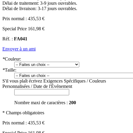
Délai de traitement: 3-9 jours ouvrables.
Délai de livraison: 3-17 jours ouvrables.
Prix normal :
435,53 €
Special Price
161,98 €
Réf. :
FA041
Envoyer à un ami
*
Couleur:
*
Taille:
S'il vous plaît écrivez Exigences Spécifiques / Couleurs
Personnalisées / Date de l'Événement
Nombre maxi de caractères :
200
* Champs obligatoires
Prix normal :
435,53 €
Special Price
161,98 €