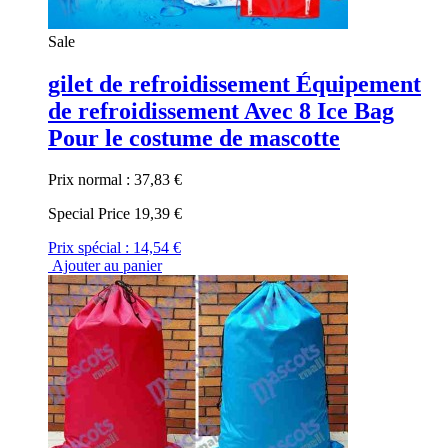
Sale
gilet de refroidissement Équipement
de refroidissement Avec 8 Ice Bag
Pour le costume de mascotte
Prix normal :
37,83 €
Special Price
19,39 €
Prix spécial :
14,54 €
Ajouter au panier