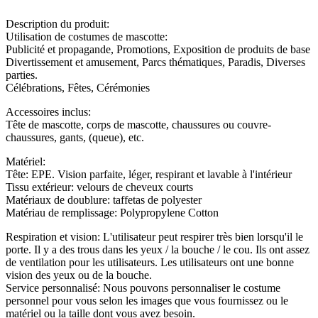
Description du produit:
Utilisation de costumes de mascotte:
Publicité et propagande, Promotions, Exposition de produits de base
Divertissement et amusement, Parcs thématiques, Paradis, Diverses
parties.
Célébrations, Fêtes, Cérémonies
Accessoires inclus:
Tête de mascotte, corps de mascotte, chaussures ou couvre-
chaussures, gants, (queue), etc.
Matériel:
Tête: EPE. Vision parfaite, léger, respirant et lavable à l'intérieur
Tissu extérieur: velours de cheveux courts
Matériaux de doublure: taffetas de polyester
Matériau de remplissage: Polypropylene Cotton
Respiration et vision: L'utilisateur peut respirer très bien lorsqu'il le
porte. Il y a des trous dans les yeux / la bouche / le cou. Ils ont assez
de ventilation pour les utilisateurs. Les utilisateurs ont une bonne
vision des yeux ou de la bouche.
Service personnalisé: Nous pouvons personnaliser le costume
personnel pour vous selon les images que vous fournissez ou le
matériel ou la taille dont vous avez besoin.