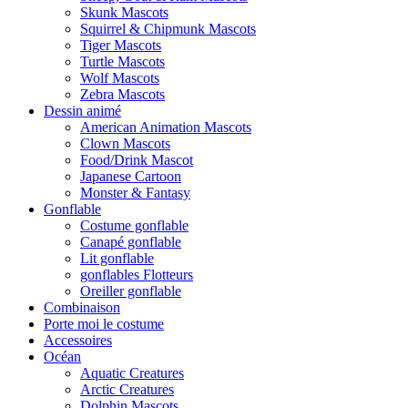
Skunk Mascots
Squirrel & Chipmunk Mascots
Tiger Mascots
Turtle Mascots
Wolf Mascots
Zebra Mascots
Dessin animé
American Animation Mascots
Clown Mascots
Food/Drink Mascot
Japanese Cartoon
Monster & Fantasy
Gonflable
Costume gonflable
Canapé gonflable
Lit gonflable
gonflables Flotteurs
Oreiller gonflable
Combinaison
Porte moi le costume
Accessoires
Océan
Aquatic Creatures
Arctic Creatures
Dolphin Mascots