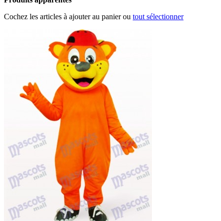
Cochez les articles à ajouter au panier ou
tout sélectionner