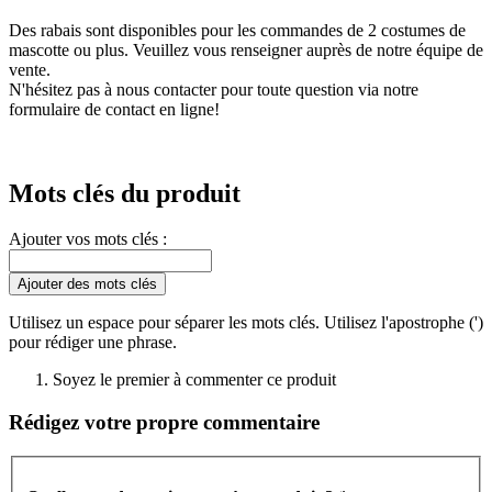
Des rabais sont disponibles pour les commandes de 2 costumes de
mascotte ou plus. Veuillez vous renseigner auprès de notre équipe de
vente.
N'hésitez pas à nous contacter pour toute question via notre
formulaire de contact en ligne!
Mots clés du produit
Ajouter vos mots clés :
Ajouter des mots clés
Utilisez un espace pour séparer les mots clés. Utilisez l'apostrophe (')
pour rédiger une phrase.
Soyez le premier à commenter ce produit
Rédigez votre propre commentaire