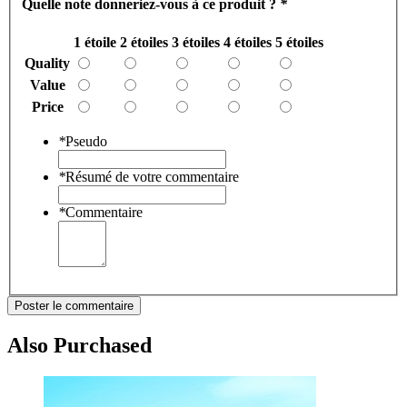
Quelle note donneriez-vous à ce produit ?
*
1 étoile
2 étoiles
3 étoiles
4 étoiles
5 étoiles
Quality
Value
Price
*
Pseudo
*
Résumé de votre commentaire
*
Commentaire
Poster le commentaire
Also Purchased