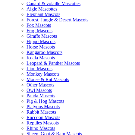
Canard & volaille Mascottes
Aigle Mascottes
Elephant Mascots
Forest, Jungle & Desert Mascots
Fox Mascots
Frog Mascots
Giraffe Mascots
Hippo Mascots
Horse Mascots
Kangaroo Mascots
Koala Mascots
Leopard & Panther Mascots
Lion Mascots
Monkey Mascots
Mouse & Rat Mascots
Other Mascots
Owl Mascots
Panda Mascots
Pig & Hog Mascots
Platypus Mascots
Rabbit Mascots
Raccoon Mascots
Reptiles Mascots
Rhino Mascots
Sheep, Goat & Ram Mascots