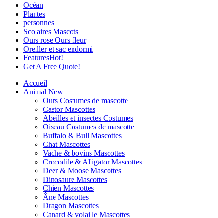
Océan
Plantes
personnes
Scolaires Mascots
Ours rose Ours fleur
Oreiller et sac endormi
Features
Hot!
Get A Free Quote!
Accueil
Animal
New
Ours Costumes de mascotte
Castor Mascottes
Abeilles et insectes Costumes
Oiseau Costumes de mascotte
Buffalo & Bull Mascottes
Chat Mascottes
Vache & bovins Mascottes
Crocodile & Alligator Mascottes
Deer & Moose Mascottes
Dinosaure Mascottes
Chien Mascottes
Âne Mascottes
Dragon Mascottes
Canard & volaille Mascottes