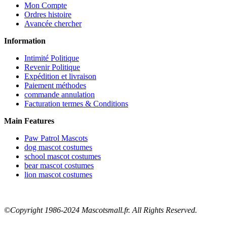
Mon Compte
Ordres histoire
Avancée chercher
Information
Intimité Politique
Revenir Politique
Expédition et livraison
Paiement méthodes
commande annulation
Facturation termes & Conditions
Main Features
Paw Patrol Mascots
dog mascot costumes
school mascot costumes
bear mascot costumes
lion mascot costumes
©Copyright 1986-2024 Mascotsmall.fr. All Rights Reserved.