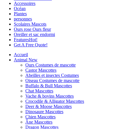
Accessoires
Océan
Plantes
personnes
Scolaires Mascots
Ours rose Ours fleur
Oreiller et sac endormi
Features
Hot!
Get A Free Quote!
Accueil
Animal
New
Ours Costumes de mascotte
Castor Mascottes
Abeilles et insectes Costumes
Oiseau Costumes de mascotte
Buffalo & Bull Mascottes
Chat Mascottes
Vache & bovins Mascottes
Crocodile & Alligator Mascottes
Deer & Moose Mascottes
Dinosaure Mascottes
Chien Mascottes
Âne Mascottes
Dragon Mascottes