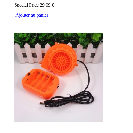
Special Price
29,09 €
Ajouter au panier