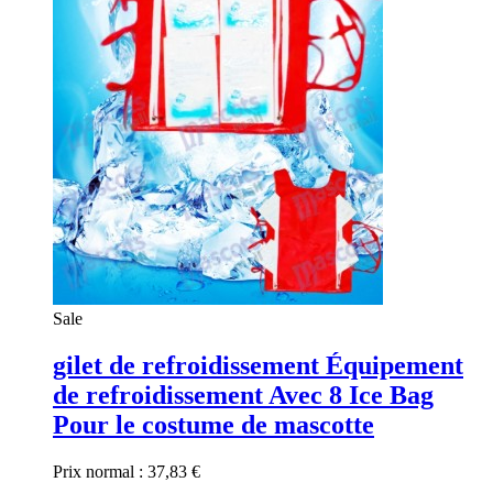
Sale
gilet de refroidissement Équipement
de refroidissement Avec 8 Ice Bag
Pour le costume de mascotte
Prix normal :
37,83 €