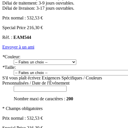
Délai de traitement: 3-9 jours ouvrables.
Délai de livraison: 3-17 jours ouvrables.
Prix normal :
532,53 €
Special Price
216,30 €
Réf. :
EAM544
Envoyer à un ami
*
Couleur:
*
Taille:
S'il vous plaît écrivez Exigences Spécifiques / Couleurs
Personnalisées / Date de l'Événement
Nombre maxi de caractères :
200
* Champs obligatoires
Prix normal :
532,53 €
Special Price
216,30 €