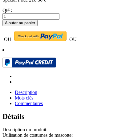
Qté :
Ajouter au panier
-OU-
-OU-
Description
Mots clés
Commentaires
Détails
Description du produit:
Utilisation de costumes de mascotte: