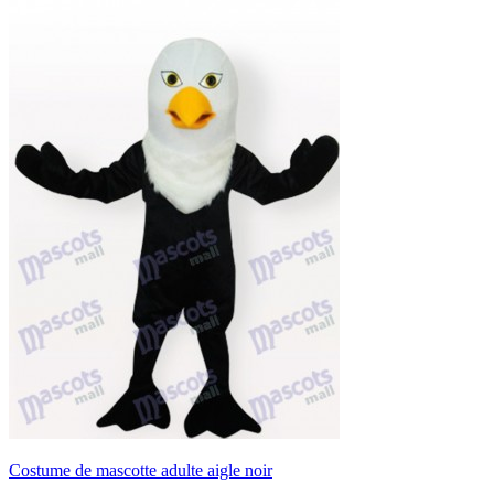
Costume de mascotte adulte aigle noir