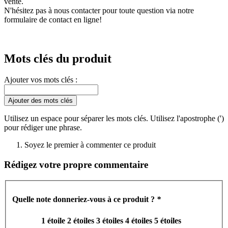
vente.
N'hésitez pas à nous contacter pour toute question via notre
formulaire de contact en ligne!
Mots clés du produit
Ajouter vos mots clés :
Ajouter des mots clés
Utilisez un espace pour séparer les mots clés. Utilisez l'apostrophe (')
pour rédiger une phrase.
Soyez le premier à commenter ce produit
Rédigez votre propre commentaire
Quelle note donneriez-vous à ce produit ?
*
1 étoile
2 étoiles
3 étoiles
4 étoiles
5 étoiles