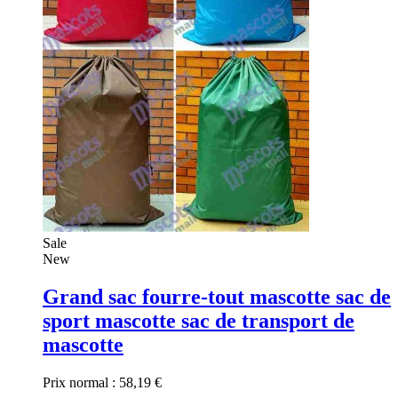
Sale
New
Grand sac fourre-tout mascotte sac de
sport mascotte sac de transport de
mascotte
Prix normal :
58,19 €