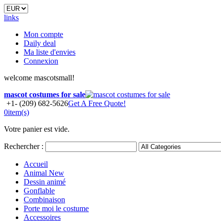
links
Mon compte
Daily deal
Ma liste d'envies
Connexion
welcome mascotsmall!
mascot costumes for sale
+1- (209) 682-5626
Get A Free Quote!
0
item(s)
Votre panier est vide.
Rechercher :
Accueil
Animal
New
Dessin animé
Gonflable
Combinaison
Porte moi le costume
Accessoires