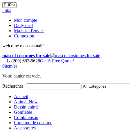
links
Mon compte
Daily deal
Ma liste d'envies
Connexion
welcome mascotsmall!
mascot costumes for sale
+1- (209) 682-5626
Get A Free Quote!
0
item(s)
Votre panier est vide.
Rechercher :
Accueil
Animal
New
Dessin animé
Gonflable
Combinaison
Porte moi le costume
Accessoires