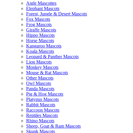
Aigle Mascottes
Elephant Mascots
Forest, Jungle & Desert Mascots
Fox Mascots
Frog Mascots
Giraffe Mascots
Hippo Mascots
Horse Mascots
Kangaroo Mascots
Koala Mascots
Leopard & Panther Mascots
Lion Mascots
Monkey Mascots
Mouse & Rat Mascots
Other Mascots
Owl Mascots
Panda Mascots
Pig & Hog Mascots
Platypus Mascots
Rabbit Mascots
Raccoon Mascots
Reptiles Mascots
Rhino Mascots
Sheep, Goat & Ram Mascots
Skunk Mascots