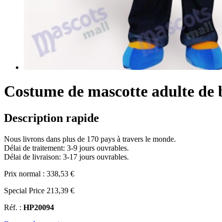
Costume de mascotte adulte de b
Description rapide
Nous livrons dans plus de 170 pays à travers le monde.
Délai de traitement: 3-9 jours ouvrables.
Délai de livraison: 3-17 jours ouvrables.
Prix normal :
338,53 €
Special Price
213,39 €
Réf. :
HP20094