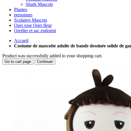
Shark Mascots
Plantes
personnes
Scolaires Mascots
Ours rose Ours fleur
Oreiller et sac endormi
Accueil
Costume de mascotte adulte de bande dessinée solide de g
Product was successfully added to your shopping cart.
Go to cart page
Continuer