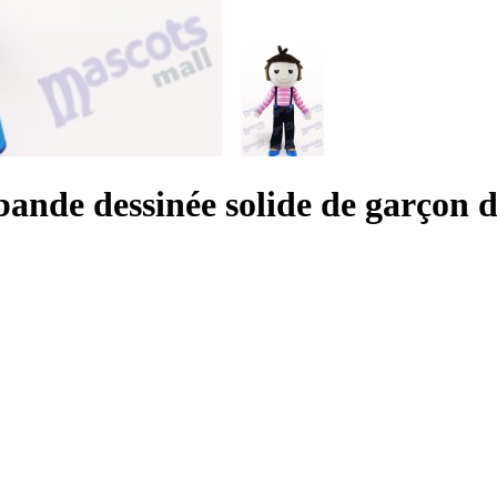
ande dessinée solide de garçon 