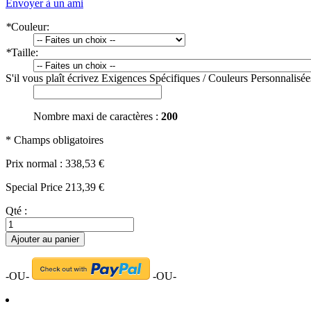
Envoyer à un ami
*
Couleur:
*
Taille:
S'il vous plaît écrivez Exigences Spécifiques / Couleurs Personnalisé
Nombre maxi de caractères :
200
* Champs obligatoires
Prix normal :
338,53 €
Special Price
213,39 €
Qté :
Ajouter au panier
-OU-
-OU-