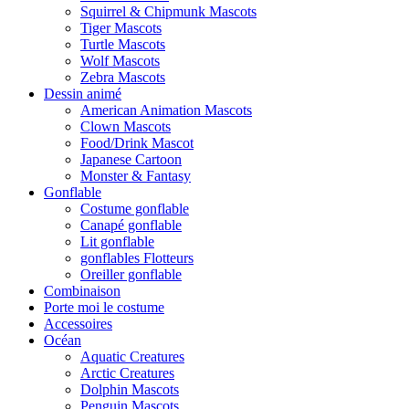
Squirrel & Chipmunk Mascots
Tiger Mascots
Turtle Mascots
Wolf Mascots
Zebra Mascots
Dessin animé
American Animation Mascots
Clown Mascots
Food/Drink Mascot
Japanese Cartoon
Monster & Fantasy
Gonflable
Costume gonflable
Canapé gonflable
Lit gonflable
gonflables Flotteurs
Oreiller gonflable
Combinaison
Porte moi le costume
Accessoires
Océan
Aquatic Creatures
Arctic Creatures
Dolphin Mascots
Penguin Mascots