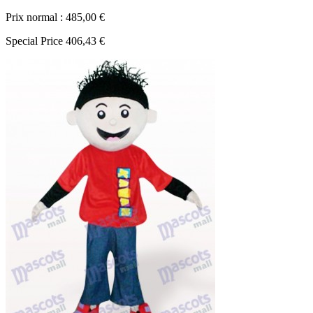
Prix normal :
485,00 €
Special Price
406,43 €