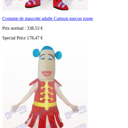
Costume de mascotte adulte Cartoon garçon rouge
Prix normal :
338,53 €
Special Price
178,47 €