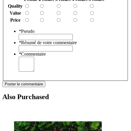
Quality
Value
Price
*
Pseudo
*
Résumé de votre commentaire
*
Commentaire
Poster le commentaire
Also Purchased