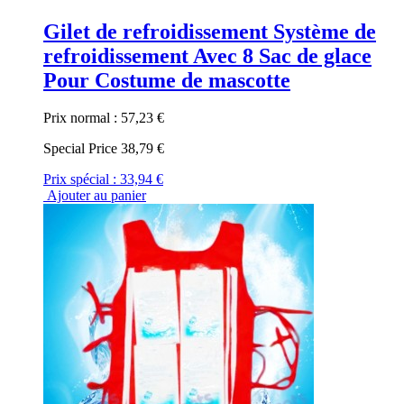
Gilet de refroidissement Système de
refroidissement Avec 8 Sac de glace
Pour Costume de mascotte
Prix normal :
57,23 €
Special Price
38,79 €
Prix spécial :
33,94 €
Ajouter au panier