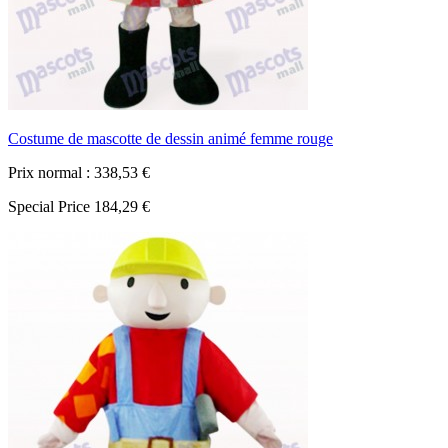
Costume de mascotte de dessin animé femme rouge
Prix normal :
338,53 €
Special Price
184,29 €