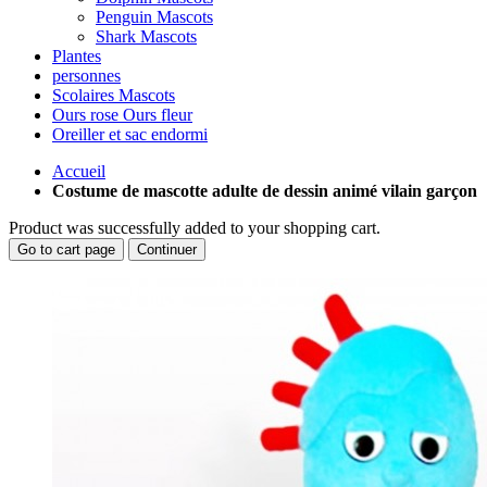
Penguin Mascots
Shark Mascots
Plantes
personnes
Scolaires Mascots
Ours rose Ours fleur
Oreiller et sac endormi
Accueil
Costume de mascotte adulte de dessin animé vilain garçon
Product was successfully added to your shopping cart.
Go to cart page
Continuer