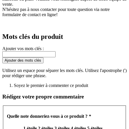
vente.
N'hésitez pas à nous contacter pour toute question via notre
formulaire de contact en ligne!
Mots clés du produit
Ajouter vos mots clés :
Ajouter des mots clés
Utilisez un espace pour séparer les mots clés. Utilisez l'apostrophe (')
pour rédiger une phrase.
Soyez le premier à commenter ce produit
Rédigez votre propre commentaire
Quelle note donneriez-vous à ce produit ?
*
1 étoile
2 étoiles
3 étoiles
4 étoiles
5 étoiles