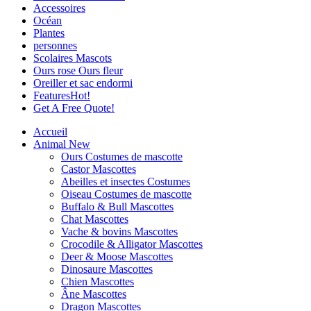
Accessoires
Océan
Plantes
personnes
Scolaires Mascots
Ours rose Ours fleur
Oreiller et sac endormi
Features
Hot!
Get A Free Quote!
Accueil
Animal
New
Ours Costumes de mascotte
Castor Mascottes
Abeilles et insectes Costumes
Oiseau Costumes de mascotte
Buffalo & Bull Mascottes
Chat Mascottes
Vache & bovins Mascottes
Crocodile & Alligator Mascottes
Deer & Moose Mascottes
Dinosaure Mascottes
Chien Mascottes
Âne Mascottes
Dragon Mascottes