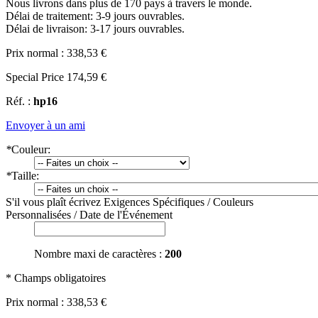
Nous livrons dans plus de 170 pays à travers le monde.
Délai de traitement: 3-9 jours ouvrables.
Délai de livraison: 3-17 jours ouvrables.
Prix normal :
338,53 €
Special Price
174,59 €
Réf. :
hp16
Envoyer à un ami
*
Couleur:
*
Taille:
S'il vous plaît écrivez Exigences Spécifiques / Couleurs
Personnalisées / Date de l'Événement
Nombre maxi de caractères :
200
* Champs obligatoires
Prix normal :
338,53 €