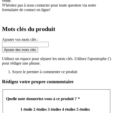
vente.
N'hésitez pas à nous contacter pour toute question via notre
formulaire de contact en ligne!
Mots clés du produit
Ajouter vos mots clés :
Ajouter des mots clés
Utilisez un espace pour séparer les mots clés. Utilisez l'apostrophe (')
pour rédiger une phrase.
Soyez le premier à commenter ce produit
Rédigez votre propre commentaire
Quelle note donneriez-vous à ce produit ?
*
1 étoile
2 étoiles
3 étoiles
4 étoiles
5 étoiles