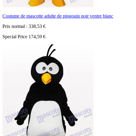
Costume de mascotte adulte de pingouin noir ventre blanc
Prix normal :
338,53 €
Special Price
174,59 €