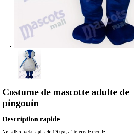
Costume de mascotte adulte de
pingouin
Description rapide
Nous livrons dans plus de 170 pays à travers le monde.