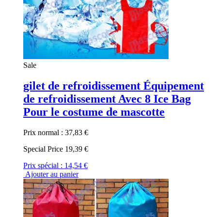
Sale
gilet de refroidissement Équipement
de refroidissement Avec 8 Ice Bag
Pour le costume de mascotte
Prix normal :
37,83 €
Special Price
19,39 €
Prix spécial :
14,54 €
Ajouter au panier