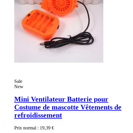
Sale
New
Mini Ventilateur Batterie pour
Costume de mascotte Vêtements de
refroidissement
Prix normal :
19,39 €