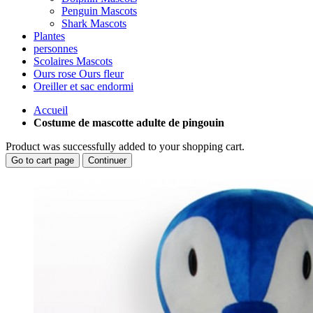
Penguin Mascots
Shark Mascots
Plantes
personnes
Scolaires Mascots
Ours rose Ours fleur
Oreiller et sac endormi
Accueil
Costume de mascotte adulte de pingouin
Product was successfully added to your shopping cart.
Go to cart page
Continuer