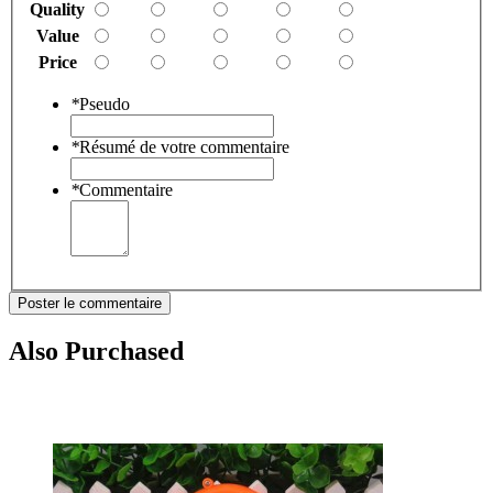
Quality
Value
Price
*
Pseudo
*
Résumé de votre commentaire
*
Commentaire
Poster le commentaire
Also Purchased