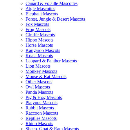
Canard & volaille Mascottes
Aigle Mascottes
Elephant Mascots
Forest, Jungle & Desert Mascots
Fox Mascots
Frog Mascots
Giraffe Mascots
Hippo Mascots
Horse Mascots
Kangaroo Mascots
Koala Mascots
Leopard & Panther Mascots
Lion Mascots
Monkey Mascots
Mouse & Rat Mascots
Other Mascots
Owl Mascots
Panda Mascots
Pig & Hog Mascots
Platypus Mascots
Rabbit Mascots
Raccoon Mascots
Reptiles Mascots
Rhino Mascots
Sheep, Goat & Ram Mascots