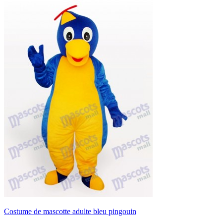
Costume de mascotte adulte bleu pingouin