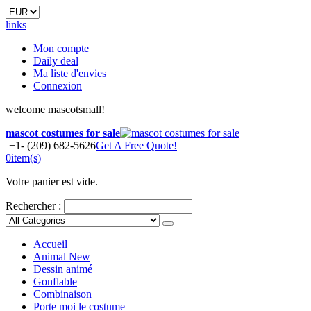
links
Mon compte
Daily deal
Ma liste d'envies
Connexion
welcome mascotsmall!
mascot costumes for sale
+1- (209) 682-5626
Get A Free Quote!
0
item(s)
Votre panier est vide.
Rechercher :
Accueil
Animal
New
Dessin animé
Gonflable
Combinaison
Porte moi le costume