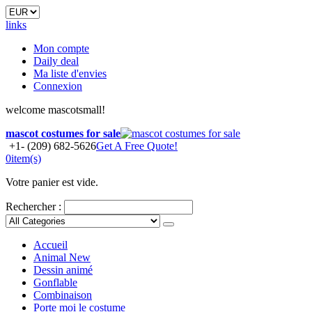
links
Mon compte
Daily deal
Ma liste d'envies
Connexion
welcome mascotsmall!
mascot costumes for sale
+1- (209) 682-5626
Get A Free Quote!
0
item(s)
Votre panier est vide.
Rechercher :
Accueil
Animal
New
Dessin animé
Gonflable
Combinaison
Porte moi le costume