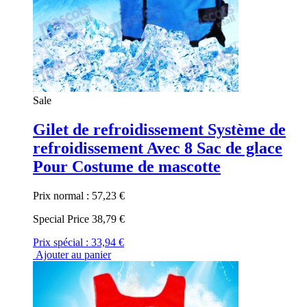
Sale
Gilet de refroidissement Système de
refroidissement Avec 8 Sac de glace
Pour Costume de mascotte
Prix normal :
57,23 €
Special Price
38,79 €
Prix spécial :
33,94 €
Ajouter au panier