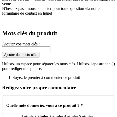
vente.
N'hésitez pas à nous contacter pour toute question via notre
formulaire de contact en ligne!
Mots clés du produit
Ajouter vos mots clés :
Ajouter des mots clés
Utilisez un espace pour séparer les mots clés. Utilisez l'apostrophe (')
pour rédiger une phrase.
Soyez le premier à commenter ce produit
Rédigez votre propre commentaire
Quelle note donneriez-vous à ce produit ?
*
1 étoile
2 étoiles
3 étoiles
4 étoiles
5 étoiles