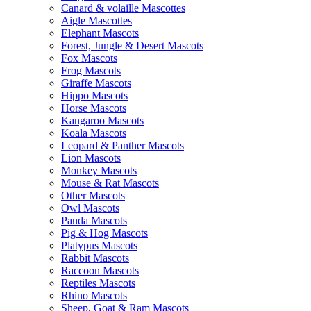
Canard & volaille Mascottes
Aigle Mascottes
Elephant Mascots
Forest, Jungle & Desert Mascots
Fox Mascots
Frog Mascots
Giraffe Mascots
Hippo Mascots
Horse Mascots
Kangaroo Mascots
Koala Mascots
Leopard & Panther Mascots
Lion Mascots
Monkey Mascots
Mouse & Rat Mascots
Other Mascots
Owl Mascots
Panda Mascots
Pig & Hog Mascots
Platypus Mascots
Rabbit Mascots
Raccoon Mascots
Reptiles Mascots
Rhino Mascots
Sheep, Goat & Ram Mascots