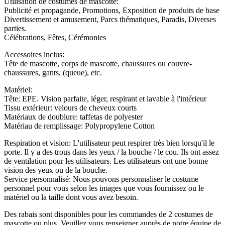
Utilisation de costumes de mascotte:
Publicité et propagande, Promotions, Exposition de produits de base
Divertissement et amusement, Parcs thématiques, Paradis, Diverses
parties.
Célébrations, Fêtes, Cérémonies
Accessoires inclus:
Tête de mascotte, corps de mascotte, chaussures ou couvre-
chaussures, gants, (queue), etc.
Matériel:
Tête: EPE. Vision parfaite, léger, respirant et lavable à l'intérieur
Tissu extérieur: velours de cheveux courts
Matériaux de doublure: taffetas de polyester
Matériau de remplissage: Polypropylene Cotton
Respiration et vision: L'utilisateur peut respirer très bien lorsqu'il le
porte. Il y a des trous dans les yeux / la bouche / le cou. Ils ont assez
de ventilation pour les utilisateurs. Les utilisateurs ont une bonne
vision des yeux ou de la bouche.
Service personnalisé: Nous pouvons personnaliser le costume
personnel pour vous selon les images que vous fournissez ou le
matériel ou la taille dont vous avez besoin.
Des rabais sont disponibles pour les commandes de 2 costumes de
mascotte ou plus. Veuillez vous renseigner auprès de notre équipe de