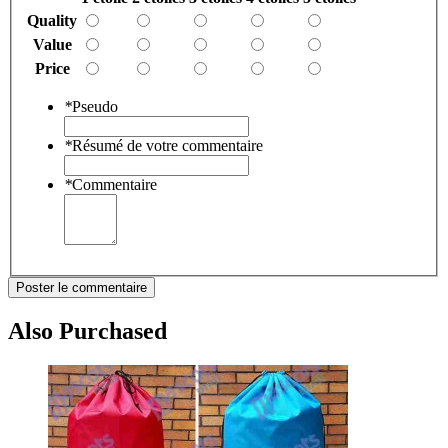
Quality
Value
Price
*
Pseudo
*
Résumé de votre commentaire
*
Commentaire
Poster le commentaire
Also Purchased