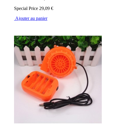
Special Price
29,09 €
Ajouter au panier