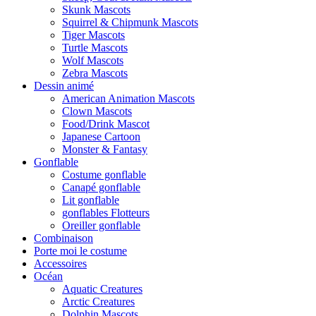
Skunk Mascots
Squirrel & Chipmunk Mascots
Tiger Mascots
Turtle Mascots
Wolf Mascots
Zebra Mascots
Dessin animé
American Animation Mascots
Clown Mascots
Food/Drink Mascot
Japanese Cartoon
Monster & Fantasy
Gonflable
Costume gonflable
Canapé gonflable
Lit gonflable
gonflables Flotteurs
Oreiller gonflable
Combinaison
Porte moi le costume
Accessoires
Océan
Aquatic Creatures
Arctic Creatures
Dolphin Mascots