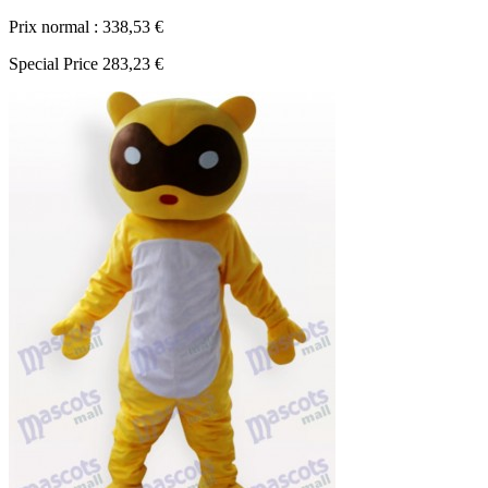
Prix normal :
338,53 €
Special Price
283,23 €