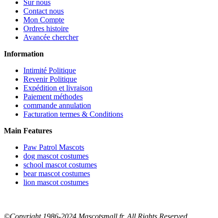
Sur nous
Contact nous
Mon Compte
Ordres histoire
Avancée chercher
Information
Intimité Politique
Revenir Politique
Expédition et livraison
Paiement méthodes
commande annulation
Facturation termes & Conditions
Main Features
Paw Patrol Mascots
dog mascot costumes
school mascot costumes
bear mascot costumes
lion mascot costumes
©Copyright 1986-2024 Mascotsmall.fr. All Rights Reserved.