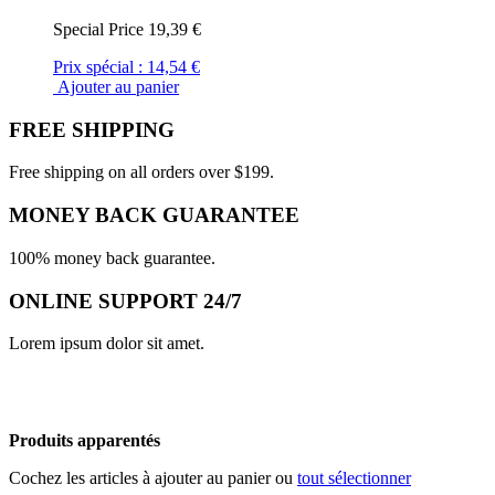
Special Price
19,39 €
Prix spécial :
14,54 €
Ajouter au panier
FREE SHIPPING
Free shipping on all orders over $199.
MONEY BACK GUARANTEE
100% money back guarantee.
ONLINE SUPPORT 24/7
Lorem ipsum dolor sit amet.
Produits apparentés
Cochez les articles à ajouter au panier ou
tout sélectionner