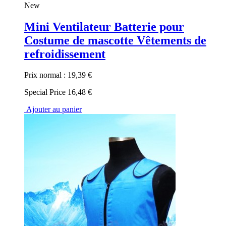
New
Mini Ventilateur Batterie pour
Costume de mascotte Vêtements de
refroidissement
Prix normal :
19,39 €
Special Price
16,48 €
Ajouter au panier