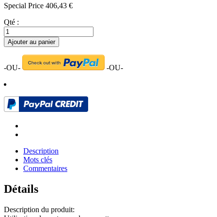
Special Price
406,43 €
Qté :
Ajouter au panier
-OU-
-OU-
Description
Mots clés
Commentaires
Détails
Description du produit: