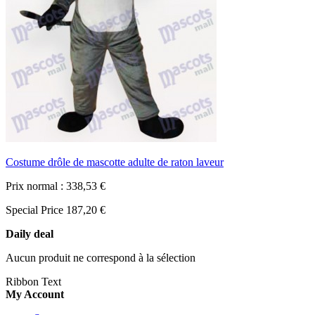
Costume drôle de mascotte adulte de raton laveur
Prix normal :
338,53 €
Special Price
187,20 €
Daily deal
Aucun produit ne correspond à la sélection
Ribbon Text
My Account