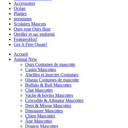
Accessoires
Océan
Plantes
personnes
Scolaires Mascots
Ours rose Ours fleur
Oreiller et sac endormi
Features
Hot!
Get A Free Quote!
Accueil
Animal
New
Ours Costumes de mascotte
Castor Mascottes
Abeilles et insectes Costumes
Oiseau Costumes de mascotte
Buffalo & Bull Mascottes
Chat Mascottes
Vache & bovins Mascottes
Crocodile & Alligator Mascottes
Deer & Moose Mascottes
Dinosaure Mascottes
Chien Mascottes
Âne Mascottes
Dragon Mascottes