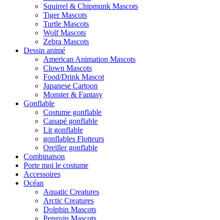
Squirrel & Chipmunk Mascots
Tiger Mascots
Turtle Mascots
Wolf Mascots
Zebra Mascots
Dessin animé
American Animation Mascots
Clown Mascots
Food/Drink Mascot
Japanese Cartoon
Monster & Fantasy
Gonflable
Costume gonflable
Canapé gonflable
Lit gonflable
gonflables Flotteurs
Oreiller gonflable
Combinaison
Porte moi le costume
Accessoires
Océan
Aquatic Creatures
Arctic Creatures
Dolphin Mascots
Penguin Mascots