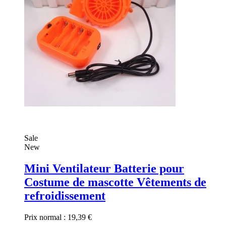
Sale
New
Mini Ventilateur Batterie pour
Costume de mascotte Vêtements de
refroidissement
Prix normal :
19,39 €