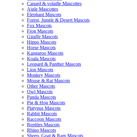
Canard & volaille Mascottes
Aigle Mascottes
Elephant Mascots
Forest, Jungle & Desert Mascots
Fox Mascots
Frog Mascots
Giraffe Mascots
Hippo Mascots
Horse Mascots
Kangaroo Mascots
Koala Mascots
Leopard & Panther Mascots
Lion Mascots
Monkey Mascots
Mouse & Rat Mascots
Other Mascots
Owl Mascots
Panda Mascots
Pig & Hog Mascots
Platypus Mascots
Rabbit Mascots
Raccoon Mascots
Reptiles Mascots
Rhino Mascots
Sheep, Goat & Ram Mascots