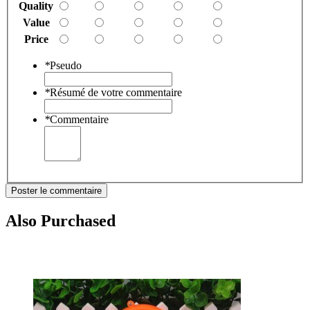
Quality
Value
Price
*
Pseudo
*
Résumé de votre commentaire
*
Commentaire
Poster le commentaire
Also Purchased