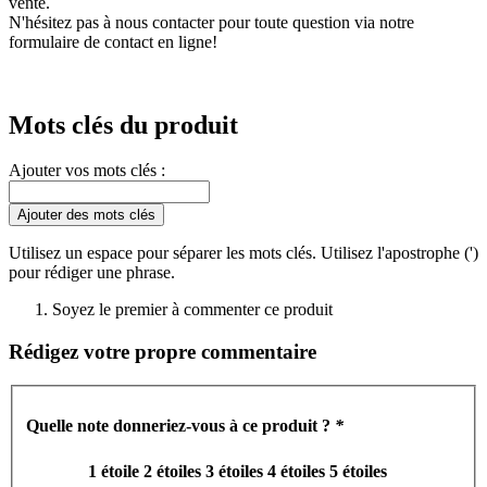
vente.
N'hésitez pas à nous contacter pour toute question via notre
formulaire de contact en ligne!
Mots clés du produit
Ajouter vos mots clés :
Ajouter des mots clés
Utilisez un espace pour séparer les mots clés. Utilisez l'apostrophe (')
pour rédiger une phrase.
Soyez le premier à commenter ce produit
Rédigez votre propre commentaire
Quelle note donneriez-vous à ce produit ?
*
1 étoile
2 étoiles
3 étoiles
4 étoiles
5 étoiles