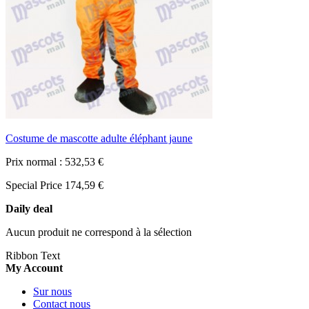
Costume de mascotte adulte éléphant jaune
Prix normal :
532,53 €
Special Price
174,59 €
Daily deal
Aucun produit ne correspond à la sélection
Ribbon Text
My Account
Sur nous
Contact nous