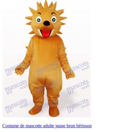
Costume de mascotte adulte jaune brun hérisson