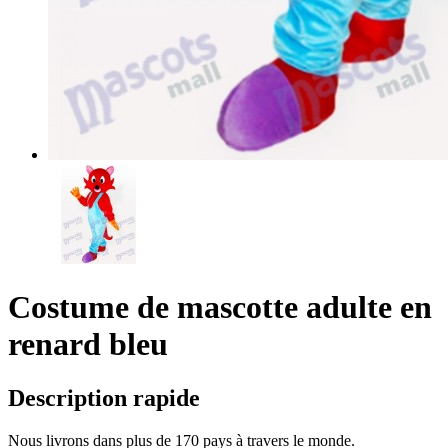
Costume de mascotte adulte en
renard bleu
Description rapide
Nous livrons dans plus de 170 pays à travers le monde.