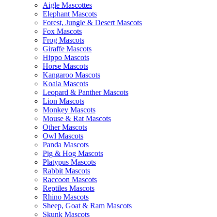
Aigle Mascottes
Elephant Mascots
Forest, Jungle & Desert Mascots
Fox Mascots
Frog Mascots
Giraffe Mascots
Hippo Mascots
Horse Mascots
Kangaroo Mascots
Koala Mascots
Leopard & Panther Mascots
Lion Mascots
Monkey Mascots
Mouse & Rat Mascots
Other Mascots
Owl Mascots
Panda Mascots
Pig & Hog Mascots
Platypus Mascots
Rabbit Mascots
Raccoon Mascots
Reptiles Mascots
Rhino Mascots
Sheep, Goat & Ram Mascots
Skunk Mascots