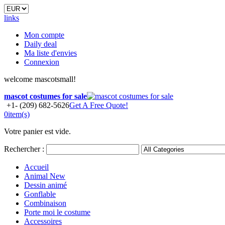
links
Mon compte
Daily deal
Ma liste d'envies
Connexion
welcome mascotsmall!
mascot costumes for sale
+1- (209) 682-5626
Get A Free Quote!
0
item(s)
Votre panier est vide.
Rechercher :
Accueil
Animal
New
Dessin animé
Gonflable
Combinaison
Porte moi le costume
Accessoires