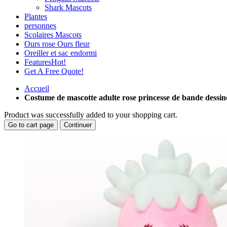
Shark Mascots
Plantes
personnes
Scolaires Mascots
Ours rose Ours fleur
Oreiller et sac endormi
Features
Hot!
Get A Free Quote!
Accueil
Costume de mascotte adulte rose princesse de bande dessin
Product was successfully added to your shopping cart.
Go to cart page
Continuer