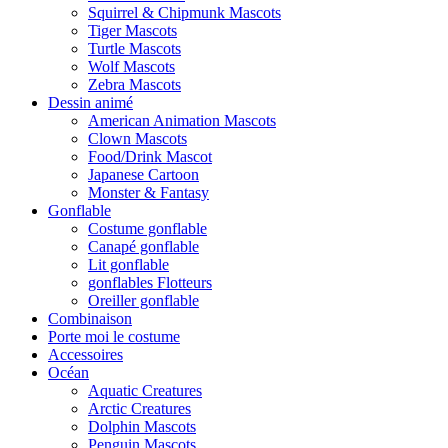
Squirrel & Chipmunk Mascots
Tiger Mascots
Turtle Mascots
Wolf Mascots
Zebra Mascots
Dessin animé
American Animation Mascots
Clown Mascots
Food/Drink Mascot
Japanese Cartoon
Monster & Fantasy
Gonflable
Costume gonflable
Canapé gonflable
Lit gonflable
gonflables Flotteurs
Oreiller gonflable
Combinaison
Porte moi le costume
Accessoires
Océan
Aquatic Creatures
Arctic Creatures
Dolphin Mascots
Penguin Mascots