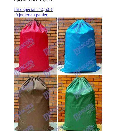
Prix spécial :
14,54 €
Ajouter au panier