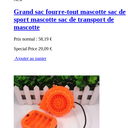
Grand sac fourre-tout mascotte sac de
sport mascotte sac de transport de
mascotte
Prix normal :
58,19 €
Special Price
29,09 €
Ajouter au panier