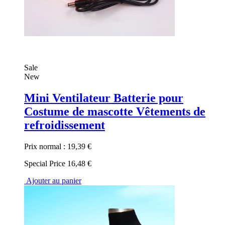
Sale
New
Mini Ventilateur Batterie pour
Costume de mascotte Vêtements de
refroidissement
Prix normal :
19,39 €
Special Price
16,48 €
Ajouter au panier