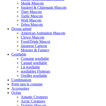
Skunk Mascots
Squirrel & Chipmunk Mascots
Tiger Mascots
Turtle Mascots
Wolf Mascots
Zebra Mascots
Dessin animé
American Animation Mascots
Clown Mascots
Food/Drink Mascot
Japanese Cartoon
Monster & Fantasy
Gonflable
Costume gonflable
Canapé gonflable
Lit gonflable
gonflables Flotteurs
Oreiller gonflable
Combinaison
Porte moi le costume
Accessoires
Océan
Aquatic Creatures
Arctic Creatures
Dolphin Mascots