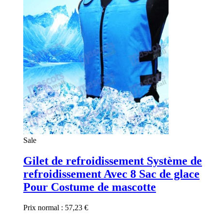
Sale
Gilet de refroidissement Système de
refroidissement Avec 8 Sac de glace
Pour Costume de mascotte
Prix normal :
57,23 €