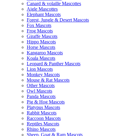
Canard & volaille Mascottes
Aigle Mascottes
Elephant Mascots
Forest, Jungle & Desert Mascots
Fox Mascots
Frog Mascots
Giraffe Mascots
Hippo Mascots
Horse Mascots
Kangaroo Mascots
Koala Mascots
Leopard & Panther Mascots
Lion Mascots
Monkey Mascots
Mouse & Rat Mascots
Other Mascots
Owl Mascots
Panda Mascots
Pig & Hog Mascots
Platypus Mascots
Rabbit Mascots
Raccoon Mascots
Reptiles Mascots
Rhino Mascots
Sheep, Goat & Ram Mascots