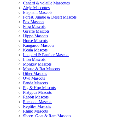
Canard & volaille Mascottes
Aigle Mascottes
Elephant Mascots
Forest, Jungle & Desert Mascots
Fox Mascots
Frog Mascots
Giraffe Mascots
Hippo Mascots
Horse Mascots
Kangaroo Mascots
Koala Mascots
Leopard & Panther Mascots
Lion Mascots
Monkey Mascots
Mouse & Rat Mascots
Other Mascots
Owl Mascots
Panda Mascots
Pig & Hog Mascots
Platypus Mascots
Rabbit Mascots
Raccoon Mascots
Reptiles Mascots
Rhino Mascots
Sheep, Goat & Ram Mascots