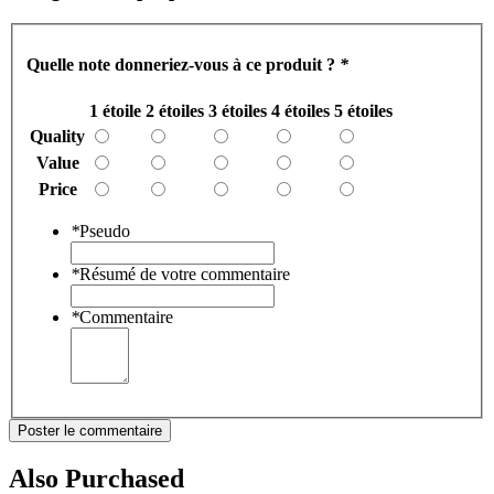
Quelle note donneriez-vous à ce produit ?
*
1 étoile
2 étoiles
3 étoiles
4 étoiles
5 étoiles
Quality
Value
Price
*
Pseudo
*
Résumé de votre commentaire
*
Commentaire
Poster le commentaire
Also Purchased