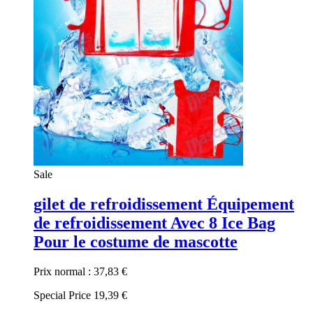
Sale
gilet de refroidissement Équipement
de refroidissement Avec 8 Ice Bag
Pour le costume de mascotte
Prix normal :
37,83 €
Special Price
19,39 €