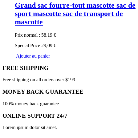
Grand sac fourre-tout mascotte sac de
sport mascotte sac de transport de
mascotte
Prix normal :
58,19 €
Special Price
29,09 €
Ajouter au panier
FREE SHIPPING
Free shipping on all orders over $199.
MONEY BACK GUARANTEE
100% money back guarantee.
ONLINE SUPPORT 24/7
Lorem ipsum dolor sit amet.