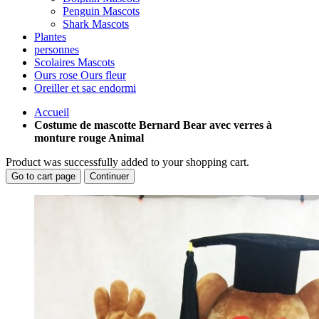
Penguin Mascots
Shark Mascots
Plantes
personnes
Scolaires Mascots
Ours rose Ours fleur
Oreiller et sac endormi
Accueil
Costume de mascotte Bernard Bear avec verres à
monture rouge Animal
Product was successfully added to your shopping cart.
Go to cart page
Continuer