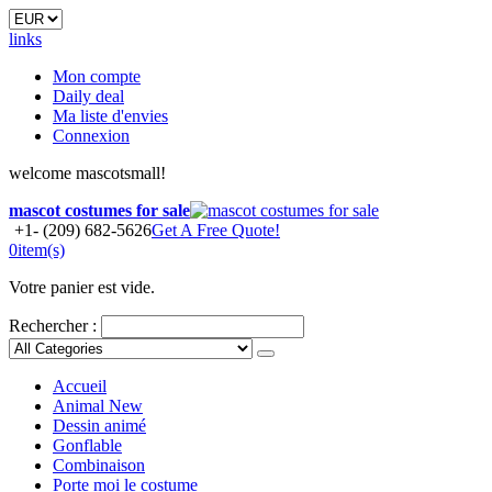
links
Mon compte
Daily deal
Ma liste d'envies
Connexion
welcome mascotsmall!
mascot costumes for sale
+1- (209) 682-5626
Get A Free Quote!
0
item(s)
Votre panier est vide.
Rechercher :
Accueil
Animal
New
Dessin animé
Gonflable
Combinaison
Porte moi le costume