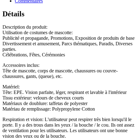
Commentaires
Détails
Description du produit:
Utilisation de costumes de mascotte:
Publicité et propagande, Promotions, Exposition de produits de base
Divertissement et amusement, Parcs thématiques, Paradis, Diverses
parties.
Célébrations, Fêtes, Cérémonies
Accessoires inclus:
Tête de mascotte, corps de mascotte, chaussures ou couvre-
chaussures, gants, (queue), etc.
Matériel:
Tête: EPE. Vision parfaite, léger, respirant et lavable à l'intérieur
Tissu extérieur: velours de cheveux courts
Matériaux de doublure: taffetas de polyester
Matériau de remplissage: Polypropylene Cotton
Respiration et vision: L'utilisateur peut respirer très bien lorsqu'il le
porte. Il y a des trous dans les yeux / la bouche / le cou. Ils ont assez
de ventilation pour les utilisateurs. Les utilisateurs ont une bonne
vision des yeux ou de la bouche.