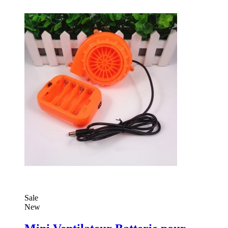
Sale
New