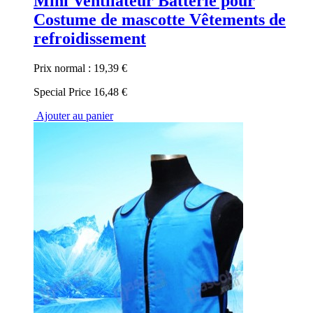
Mini Ventilateur Batterie pour
Costume de mascotte Vêtements de
refroidissement
Prix normal :
19,39 €
Special Price
16,48 €
Ajouter au panier