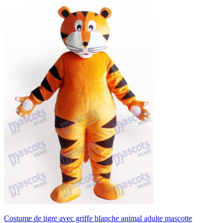
Costume de tigre avec griffe blanche animal adulte mascotte