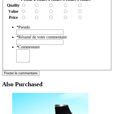
Quality
Value
Price
*
Pseudo
*
Résumé de votre commentaire
*
Commentaire
Poster le commentaire
Also Purchased