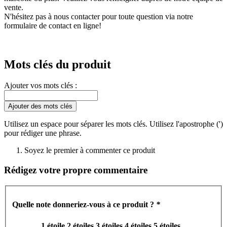
vente.
N'hésitez pas à nous contacter pour toute question via notre
formulaire de contact en ligne!
Mots clés du produit
Ajouter vos mots clés :
Ajouter des mots clés
Utilisez un espace pour séparer les mots clés. Utilisez l'apostrophe (')
pour rédiger une phrase.
Soyez le premier à commenter ce produit
Rédigez votre propre commentaire
Quelle note donneriez-vous à ce produit ?
*
1 étoile
2 étoiles
3 étoiles
4 étoiles
5 étoiles