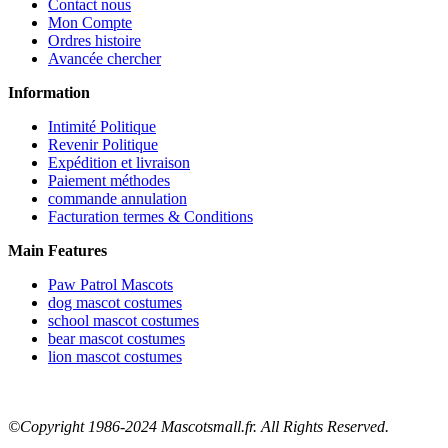
Contact nous
Mon Compte
Ordres histoire
Avancée chercher
Information
Intimité Politique
Revenir Politique
Expédition et livraison
Paiement méthodes
commande annulation
Facturation termes & Conditions
Main Features
Paw Patrol Mascots
dog mascot costumes
school mascot costumes
bear mascot costumes
lion mascot costumes
©Copyright 1986-2024 Mascotsmall.fr. All Rights Reserved.