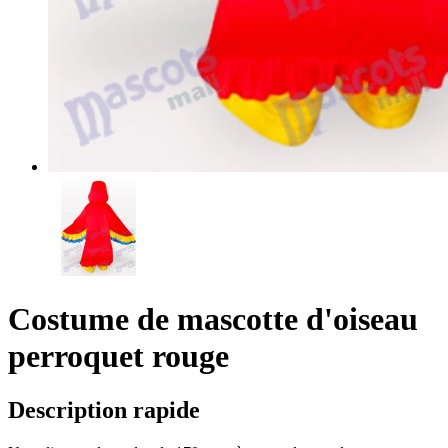
Costume de mascotte d'oiseau
perroquet rouge
Description rapide