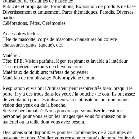
Utilisation de costumes de mascotte:
Publicité et propagande, Promotions, Exposition de produits de base
Divertissement et amusement, Parcs thématiques, Paradis, Diverses
parties.
Célébrations, Fêtes, Cérémonies
Accessoires inclus:
Tête de mascotte, corps de mascotte, chaussures ou couvre-
chaussures, gants, (queue), etc.
Matériel:
Tête: EPE. Vision parfaite, léger, respirant et lavable à l'intérieur
Tissu extérieur: velours de cheveux courts
Matériaux de doublure: taffetas de polyester
Matériau de remplissage: Polypropylene Cotton
Respiration et vision: L'utilisateur peut respirer très bien lorsqu'il le
porte. Il y a des trous dans les yeux / la bouche / le cou. Ils ont assez
de ventilation pour les utilisateurs. Les utilisateurs ont une bonne
vision des yeux ou de la bouche.
Service personnalisé: Nous pouvons personnaliser le costume
personnel pour vous selon les images que vous fournissez ou le
matériel ou la taille dont vous avez besoin.
Des rabais sont disponibles pour les commandes de 2 costumes de
mascotte ou plus. Veuillez vous renseigner auprès de notre équipe de