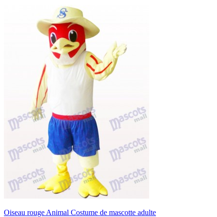
Oiseau rouge Animal Costume de mascotte adulte