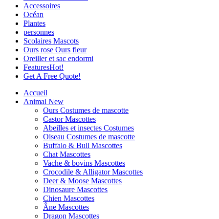
Accessoires
Océan
Plantes
personnes
Scolaires Mascots
Ours rose Ours fleur
Oreiller et sac endormi
Features
Hot!
Get A Free Quote!
Accueil
Animal
New
Ours Costumes de mascotte
Castor Mascottes
Abeilles et insectes Costumes
Oiseau Costumes de mascotte
Buffalo & Bull Mascottes
Chat Mascottes
Vache & bovins Mascottes
Crocodile & Alligator Mascottes
Deer & Moose Mascottes
Dinosaure Mascottes
Chien Mascottes
Âne Mascottes
Dragon Mascottes