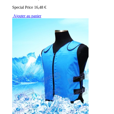
Special Price
16,48 €
Ajouter au panier