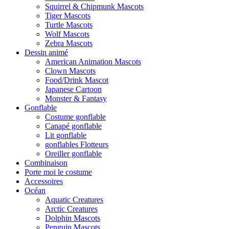
Squirrel & Chipmunk Mascots
Tiger Mascots
Turtle Mascots
Wolf Mascots
Zebra Mascots
Dessin animé
American Animation Mascots
Clown Mascots
Food/Drink Mascot
Japanese Cartoon
Monster & Fantasy
Gonflable
Costume gonflable
Canapé gonflable
Lit gonflable
gonflables Flotteurs
Oreiller gonflable
Combinaison
Porte moi le costume
Accessoires
Océan
Aquatic Creatures
Arctic Creatures
Dolphin Mascots
Penguin Mascots