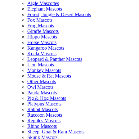
Aigle Mascottes
Elephant Mascots
Forest, Jungle & Desert Mascots
Fox Mascots
Frog Mascots
Giraffe Mascots
Hippo Mascots
Horse Mascots
Kangaroo Mascots
Koala Mascots
Leopard & Panther Mascots
Lion Mascots
Monkey Mascots
Mouse & Rat Mascots
Other Mascots
Owl Mascots
Panda Mascots
Pig & Hog Mascots
Platypus Mascots
Rabbit Mascots
Raccoon Mascots
Reptiles Mascots
Rhino Mascots
Sheep, Goat & Ram Mascots
Skunk Mascots