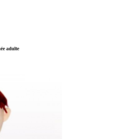
ée adulte