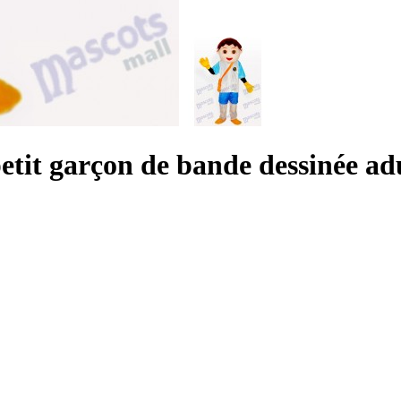
tit garçon de bande dessinée ad