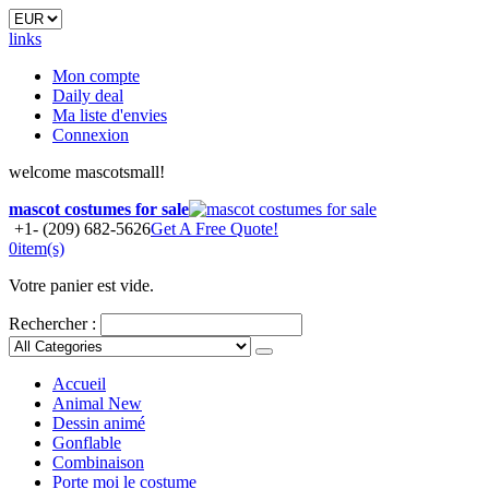
links
Mon compte
Daily deal
Ma liste d'envies
Connexion
welcome mascotsmall!
mascot costumes for sale
+1- (209) 682-5626
Get A Free Quote!
0
item(s)
Votre panier est vide.
Rechercher :
Accueil
Animal
New
Dessin animé
Gonflable
Combinaison
Porte moi le costume