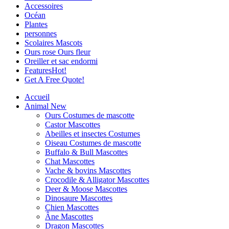
Accessoires
Océan
Plantes
personnes
Scolaires Mascots
Ours rose Ours fleur
Oreiller et sac endormi
Features
Hot!
Get A Free Quote!
Accueil
Animal
New
Ours Costumes de mascotte
Castor Mascottes
Abeilles et insectes Costumes
Oiseau Costumes de mascotte
Buffalo & Bull Mascottes
Chat Mascottes
Vache & bovins Mascottes
Crocodile & Alligator Mascottes
Deer & Moose Mascottes
Dinosaure Mascottes
Chien Mascottes
Âne Mascottes
Dragon Mascottes