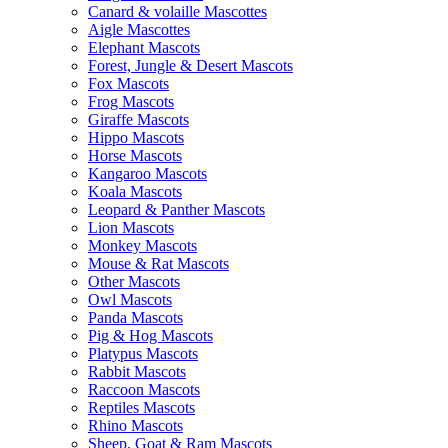
Canard & volaille Mascottes
Aigle Mascottes
Elephant Mascots
Forest, Jungle & Desert Mascots
Fox Mascots
Frog Mascots
Giraffe Mascots
Hippo Mascots
Horse Mascots
Kangaroo Mascots
Koala Mascots
Leopard & Panther Mascots
Lion Mascots
Monkey Mascots
Mouse & Rat Mascots
Other Mascots
Owl Mascots
Panda Mascots
Pig & Hog Mascots
Platypus Mascots
Rabbit Mascots
Raccoon Mascots
Reptiles Mascots
Rhino Mascots
Sheep, Goat & Ram Mascots