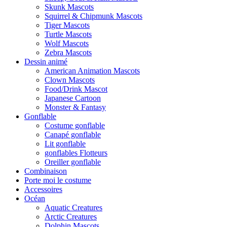
Skunk Mascots
Squirrel & Chipmunk Mascots
Tiger Mascots
Turtle Mascots
Wolf Mascots
Zebra Mascots
Dessin animé
American Animation Mascots
Clown Mascots
Food/Drink Mascot
Japanese Cartoon
Monster & Fantasy
Gonflable
Costume gonflable
Canapé gonflable
Lit gonflable
gonflables Flotteurs
Oreiller gonflable
Combinaison
Porte moi le costume
Accessoires
Océan
Aquatic Creatures
Arctic Creatures
Dolphin Mascots