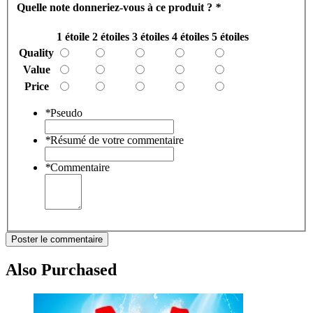
Quelle note donneriez-vous à ce produit ?
*
1 étoile
2 étoiles
3 étoiles
4 étoiles
5 étoiles
Quality
Value
Price
*
Pseudo
*
Résumé de votre commentaire
*
Commentaire
Poster le commentaire
Also Purchased