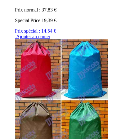
Prix normal :
37,83 €
Special Price
19,39 €
Prix spécial :
14,54 €
Ajouter au panier