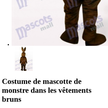
Costume de mascotte de
monstre dans les vêtements
bruns