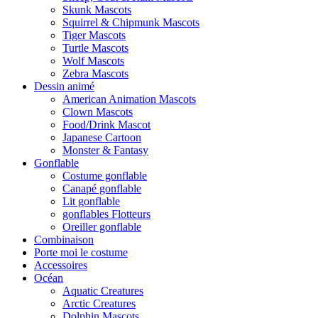
Skunk Mascots
Squirrel & Chipmunk Mascots
Tiger Mascots
Turtle Mascots
Wolf Mascots
Zebra Mascots
Dessin animé
American Animation Mascots
Clown Mascots
Food/Drink Mascot
Japanese Cartoon
Monster & Fantasy
Gonflable
Costume gonflable
Canapé gonflable
Lit gonflable
gonflables Flotteurs
Oreiller gonflable
Combinaison
Porte moi le costume
Accessoires
Océan
Aquatic Creatures
Arctic Creatures
Dolphin Mascots