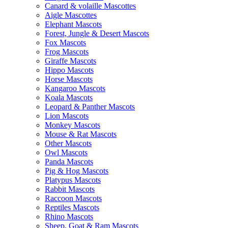
Canard & volaille Mascottes
Aigle Mascottes
Elephant Mascots
Forest, Jungle & Desert Mascots
Fox Mascots
Frog Mascots
Giraffe Mascots
Hippo Mascots
Horse Mascots
Kangaroo Mascots
Koala Mascots
Leopard & Panther Mascots
Lion Mascots
Monkey Mascots
Mouse & Rat Mascots
Other Mascots
Owl Mascots
Panda Mascots
Pig & Hog Mascots
Platypus Mascots
Rabbit Mascots
Raccoon Mascots
Reptiles Mascots
Rhino Mascots
Sheep, Goat & Ram Mascots