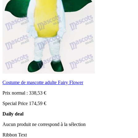
Costume de mascotte adulte Fairy Flower
Prix normal :
338,53 €
Special Price
174,59 €
Daily deal
Aucun produit ne correspond à la sélection
Ribbon Text