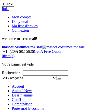
links
Mon compte
Daily deal
Ma liste d'envies
Connexion
welcome mascotsmall!
mascot costumes for sale
+1- (209) 682-5626
Get A Free Quote!
0
item(s)
Votre panier est vide.
Rechercher :
Accueil
Animal
New
Dessin animé
Gonflable
Combinaison
Porte moi le costume