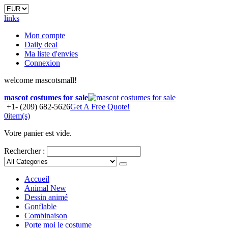
links
Mon compte
Daily deal
Ma liste d'envies
Connexion
welcome mascotsmall!
mascot costumes for sale
+1- (209) 682-5626
Get A Free Quote!
0
item(s)
Votre panier est vide.
Rechercher :
Accueil
Animal
New
Dessin animé
Gonflable
Combinaison
Porte moi le costume