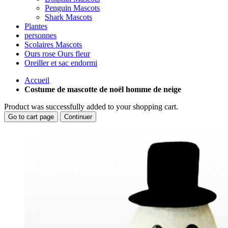
Penguin Mascots
Shark Mascots
Plantes
personnes
Scolaires Mascots
Ours rose Ours fleur
Oreiller et sac endormi
Accueil
Costume de mascotte de noël homme de neige
Product was successfully added to your shopping cart.
Go to cart page
Continuer