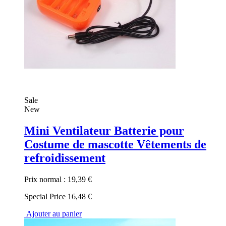
Sale
New
Mini Ventilateur Batterie pour
Costume de mascotte Vêtements de
refroidissement
Prix normal :
19,39 €
Special Price
16,48 €
Ajouter au panier