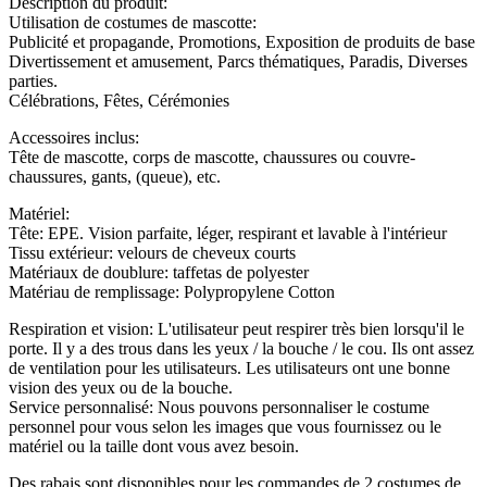
Description du produit:
Utilisation de costumes de mascotte:
Publicité et propagande, Promotions, Exposition de produits de base
Divertissement et amusement, Parcs thématiques, Paradis, Diverses
parties.
Célébrations, Fêtes, Cérémonies
Accessoires inclus:
Tête de mascotte, corps de mascotte, chaussures ou couvre-
chaussures, gants, (queue), etc.
Matériel:
Tête: EPE. Vision parfaite, léger, respirant et lavable à l'intérieur
Tissu extérieur: velours de cheveux courts
Matériaux de doublure: taffetas de polyester
Matériau de remplissage: Polypropylene Cotton
Respiration et vision: L'utilisateur peut respirer très bien lorsqu'il le
porte. Il y a des trous dans les yeux / la bouche / le cou. Ils ont assez
de ventilation pour les utilisateurs. Les utilisateurs ont une bonne
vision des yeux ou de la bouche.
Service personnalisé: Nous pouvons personnaliser le costume
personnel pour vous selon les images que vous fournissez ou le
matériel ou la taille dont vous avez besoin.
Des rabais sont disponibles pour les commandes de 2 costumes de