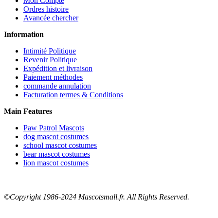
Mon Compte
Ordres histoire
Avancée chercher
Information
Intimité Politique
Revenir Politique
Expédition et livraison
Paiement méthodes
commande annulation
Facturation termes & Conditions
Main Features
Paw Patrol Mascots
dog mascot costumes
school mascot costumes
bear mascot costumes
lion mascot costumes
©Copyright 1986-2024 Mascotsmall.fr. All Rights Reserved.