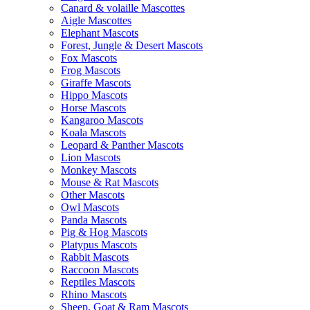
Canard & volaille Mascottes
Aigle Mascottes
Elephant Mascots
Forest, Jungle & Desert Mascots
Fox Mascots
Frog Mascots
Giraffe Mascots
Hippo Mascots
Horse Mascots
Kangaroo Mascots
Koala Mascots
Leopard & Panther Mascots
Lion Mascots
Monkey Mascots
Mouse & Rat Mascots
Other Mascots
Owl Mascots
Panda Mascots
Pig & Hog Mascots
Platypus Mascots
Rabbit Mascots
Raccoon Mascots
Reptiles Mascots
Rhino Mascots
Sheep, Goat & Ram Mascots