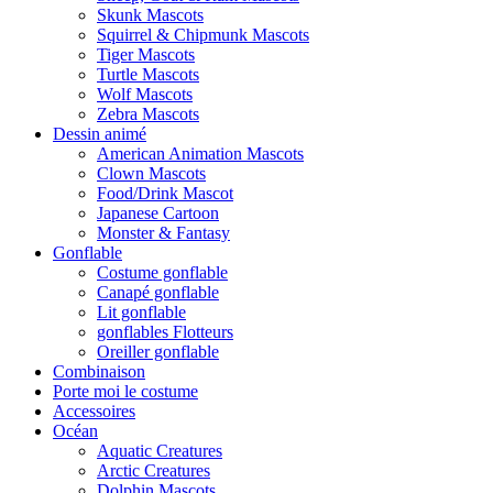
Skunk Mascots
Squirrel & Chipmunk Mascots
Tiger Mascots
Turtle Mascots
Wolf Mascots
Zebra Mascots
Dessin animé
American Animation Mascots
Clown Mascots
Food/Drink Mascot
Japanese Cartoon
Monster & Fantasy
Gonflable
Costume gonflable
Canapé gonflable
Lit gonflable
gonflables Flotteurs
Oreiller gonflable
Combinaison
Porte moi le costume
Accessoires
Océan
Aquatic Creatures
Arctic Creatures
Dolphin Mascots