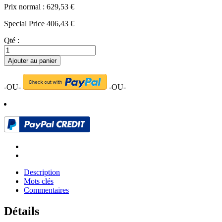
Prix normal :
629,53 €
Special Price
406,43 €
Qté :
Ajouter au panier
-OU-
-OU-
Description
Mots clés
Commentaires
Détails