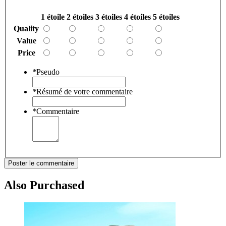
1 étoile
2 étoiles
3 étoiles
4 étoiles
5 étoiles
Quality
Value
Price
*
Pseudo
*
Résumé de votre commentaire
*
Commentaire
Poster le commentaire
Also Purchased