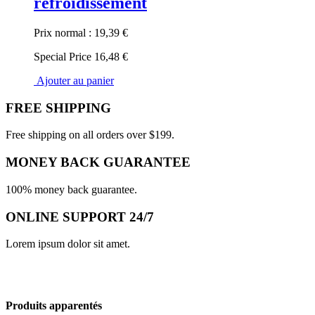
refroidissement
Prix normal :
19,39 €
Special Price
16,48 €
Ajouter au panier
FREE SHIPPING
Free shipping on all orders over $199.
MONEY BACK GUARANTEE
100% money back guarantee.
ONLINE SUPPORT 24/7
Lorem ipsum dolor sit amet.
Produits apparentés