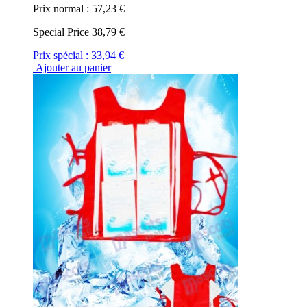
Prix normal :
57,23 €
Special Price
38,79 €
Prix spécial :
33,94 €
Ajouter au panier