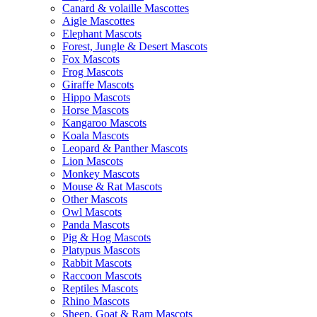
Canard & volaille Mascottes
Aigle Mascottes
Elephant Mascots
Forest, Jungle & Desert Mascots
Fox Mascots
Frog Mascots
Giraffe Mascots
Hippo Mascots
Horse Mascots
Kangaroo Mascots
Koala Mascots
Leopard & Panther Mascots
Lion Mascots
Monkey Mascots
Mouse & Rat Mascots
Other Mascots
Owl Mascots
Panda Mascots
Pig & Hog Mascots
Platypus Mascots
Rabbit Mascots
Raccoon Mascots
Reptiles Mascots
Rhino Mascots
Sheep, Goat & Ram Mascots