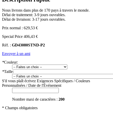
Nous livrons dans plus de 170 pays à travers le monde.
Délai de traitement: 3-9 jours ouvrables.
Délai de livraison: 3-17 jours ouvrables.
Prix normal :
629,53 €
Special Price
406,43 €
Réf. :
GD43080STND-P2
Envoyer à un ami
*
Couleur:
*
Taille:
S'il vous plaît écrivez Exigences Spécifiques / Couleurs
Personnalisées / Date de l'Événement
Nombre maxi de caractères :
200
* Champs obligatoires