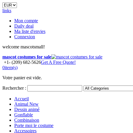
links
Mon compte
Daily deal
Ma liste d'envies
Connexion
welcome mascotsmall!
mascot costumes for sale
+1- (209) 682-5626
Get A Free Quote!
0
item(s)
Votre panier est vide.
Rechercher :
Accueil
Animal
New
Dessin animé
Gonflable
Combinaison
Porte moi le costume
Accessoires