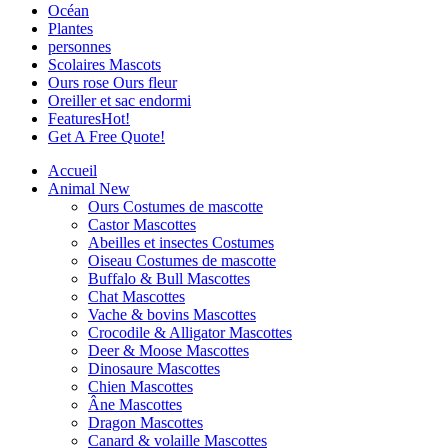
Océan
Plantes
personnes
Scolaires Mascots
Ours rose Ours fleur
Oreiller et sac endormi
Features
Hot!
Get A Free Quote!
Accueil
Animal
New
Ours Costumes de mascotte
Castor Mascottes
Abeilles et insectes Costumes
Oiseau Costumes de mascotte
Buffalo & Bull Mascottes
Chat Mascottes
Vache & bovins Mascottes
Crocodile & Alligator Mascottes
Deer & Moose Mascottes
Dinosaure Mascottes
Chien Mascottes
Âne Mascottes
Dragon Mascottes
Canard & volaille Mascottes