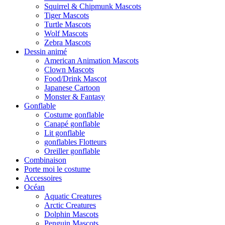
Squirrel & Chipmunk Mascots
Tiger Mascots
Turtle Mascots
Wolf Mascots
Zebra Mascots
Dessin animé
American Animation Mascots
Clown Mascots
Food/Drink Mascot
Japanese Cartoon
Monster & Fantasy
Gonflable
Costume gonflable
Canapé gonflable
Lit gonflable
gonflables Flotteurs
Oreiller gonflable
Combinaison
Porte moi le costume
Accessoires
Océan
Aquatic Creatures
Arctic Creatures
Dolphin Mascots
Penguin Mascots