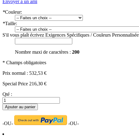
Envoyer à un ami
*
Couleur:
*
Taille:
S'il vous plaît écrivez Exigences Spécifiques / Couleurs Personnalisé
Nombre maxi de caractères :
200
* Champs obligatoires
Prix normal :
532,53 €
Special Price
216,30 €
Qté :
Ajouter au panier
-OU-
-OU-