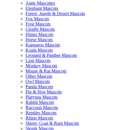
Aigle Mascottes
Elephant Mascots
Forest, Jungle & Desert Mascots
Fox Mascots
Frog Mascots
Giraffe Mascots
Hippo Mascots
Horse Mascots
Kangaroo Mascots
Koala Mascots
Leopard & Panther Mascots
Lion Mascots
Monkey Mascots
Mouse & Rat Mascots
Other Mascots
Owl Mascots
Panda Mascots
Pig & Hog Mascots
Platypus Mascots
Rabbit Mascots
Raccoon Mascots
Reptiles Mascots
Rhino Mascots
Sheep, Goat & Ram Mascots
Skunk Mascots