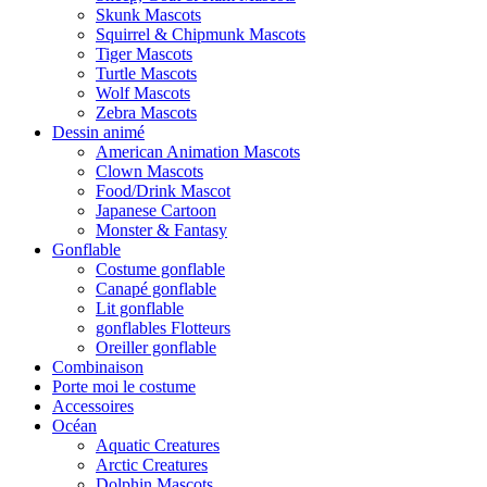
Skunk Mascots
Squirrel & Chipmunk Mascots
Tiger Mascots
Turtle Mascots
Wolf Mascots
Zebra Mascots
Dessin animé
American Animation Mascots
Clown Mascots
Food/Drink Mascot
Japanese Cartoon
Monster & Fantasy
Gonflable
Costume gonflable
Canapé gonflable
Lit gonflable
gonflables Flotteurs
Oreiller gonflable
Combinaison
Porte moi le costume
Accessoires
Océan
Aquatic Creatures
Arctic Creatures
Dolphin Mascots