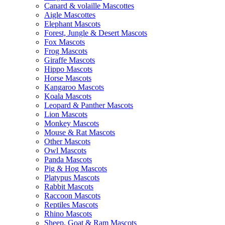
Canard & volaille Mascottes
Aigle Mascottes
Elephant Mascots
Forest, Jungle & Desert Mascots
Fox Mascots
Frog Mascots
Giraffe Mascots
Hippo Mascots
Horse Mascots
Kangaroo Mascots
Koala Mascots
Leopard & Panther Mascots
Lion Mascots
Monkey Mascots
Mouse & Rat Mascots
Other Mascots
Owl Mascots
Panda Mascots
Pig & Hog Mascots
Platypus Mascots
Rabbit Mascots
Raccoon Mascots
Reptiles Mascots
Rhino Mascots
Sheep, Goat & Ram Mascots