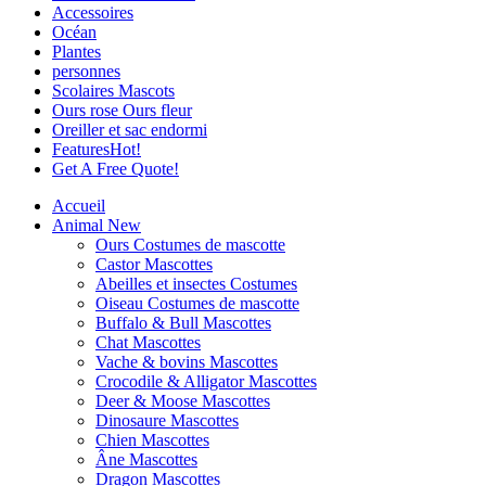
Accessoires
Océan
Plantes
personnes
Scolaires Mascots
Ours rose Ours fleur
Oreiller et sac endormi
Features
Hot!
Get A Free Quote!
Accueil
Animal
New
Ours Costumes de mascotte
Castor Mascottes
Abeilles et insectes Costumes
Oiseau Costumes de mascotte
Buffalo & Bull Mascottes
Chat Mascottes
Vache & bovins Mascottes
Crocodile & Alligator Mascottes
Deer & Moose Mascottes
Dinosaure Mascottes
Chien Mascottes
Âne Mascottes
Dragon Mascottes