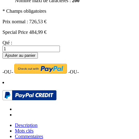
Nombre maxi de caractères :
200
* Champs obligatoires
Prix normal :
726,53 €
Special Price
484,99 €
Qté :
Ajouter au panier
-OU-
-OU-
Description
Mots clés
Commentaires