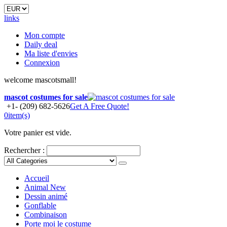
links
Mon compte
Daily deal
Ma liste d'envies
Connexion
welcome mascotsmall!
mascot costumes for sale
+1- (209) 682-5626
Get A Free Quote!
0
item(s)
Votre panier est vide.
Rechercher :
Accueil
Animal
New
Dessin animé
Gonflable
Combinaison
Porte moi le costume