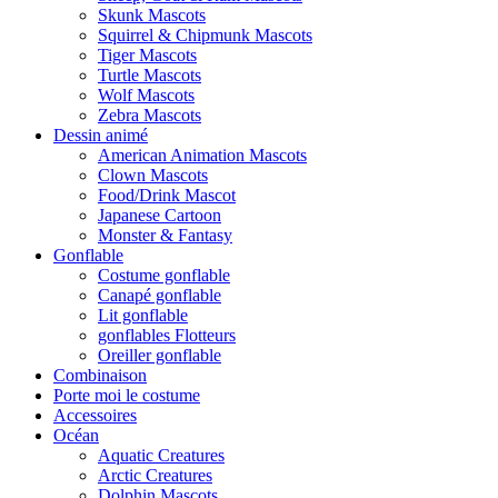
Skunk Mascots
Squirrel & Chipmunk Mascots
Tiger Mascots
Turtle Mascots
Wolf Mascots
Zebra Mascots
Dessin animé
American Animation Mascots
Clown Mascots
Food/Drink Mascot
Japanese Cartoon
Monster & Fantasy
Gonflable
Costume gonflable
Canapé gonflable
Lit gonflable
gonflables Flotteurs
Oreiller gonflable
Combinaison
Porte moi le costume
Accessoires
Océan
Aquatic Creatures
Arctic Creatures
Dolphin Mascots