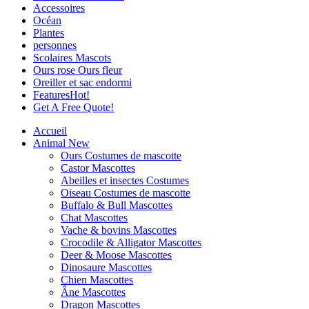
Accessoires
Océan
Plantes
personnes
Scolaires Mascots
Ours rose Ours fleur
Oreiller et sac endormi
Features
Hot!
Get A Free Quote!
Accueil
Animal
New
Ours Costumes de mascotte
Castor Mascottes
Abeilles et insectes Costumes
Oiseau Costumes de mascotte
Buffalo & Bull Mascottes
Chat Mascottes
Vache & bovins Mascottes
Crocodile & Alligator Mascottes
Deer & Moose Mascottes
Dinosaure Mascottes
Chien Mascottes
Âne Mascottes
Dragon Mascottes