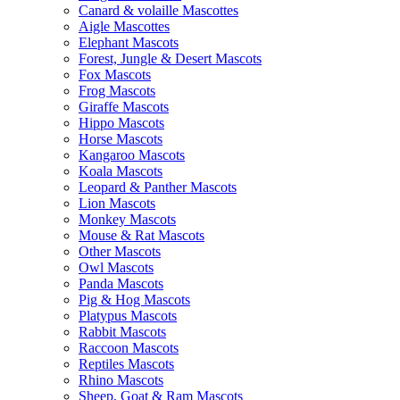
Canard & volaille Mascottes
Aigle Mascottes
Elephant Mascots
Forest, Jungle & Desert Mascots
Fox Mascots
Frog Mascots
Giraffe Mascots
Hippo Mascots
Horse Mascots
Kangaroo Mascots
Koala Mascots
Leopard & Panther Mascots
Lion Mascots
Monkey Mascots
Mouse & Rat Mascots
Other Mascots
Owl Mascots
Panda Mascots
Pig & Hog Mascots
Platypus Mascots
Rabbit Mascots
Raccoon Mascots
Reptiles Mascots
Rhino Mascots
Sheep, Goat & Ram Mascots