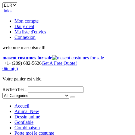
links
Mon compte
Daily deal
Ma liste d'envies
Connexion
welcome mascotsmall!
mascot costumes for sale
+1- (209) 682-5626
Get A Free Quote!
0
item(s)
Votre panier est vide.
Rechercher :
Accueil
Animal
New
Dessin animé
Gonflable
Combinaison
Porte moi le costume