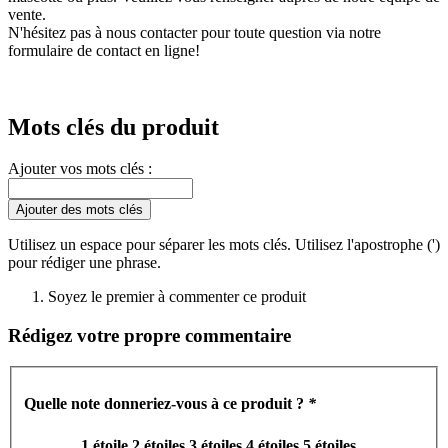
vente.
N'hésitez pas à nous contacter pour toute question via notre
formulaire de contact en ligne!
Mots clés du produit
Ajouter vos mots clés :
Ajouter des mots clés
Utilisez un espace pour séparer les mots clés. Utilisez l'apostrophe (')
pour rédiger une phrase.
Soyez le premier à commenter ce produit
Rédigez votre propre commentaire
Quelle note donneriez-vous à ce produit ?
*
1 étoile
2 étoiles
3 étoiles
4 étoiles
5 étoiles