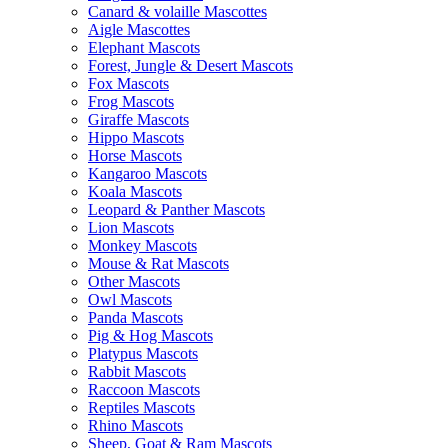
Canard & volaille Mascottes
Aigle Mascottes
Elephant Mascots
Forest, Jungle & Desert Mascots
Fox Mascots
Frog Mascots
Giraffe Mascots
Hippo Mascots
Horse Mascots
Kangaroo Mascots
Koala Mascots
Leopard & Panther Mascots
Lion Mascots
Monkey Mascots
Mouse & Rat Mascots
Other Mascots
Owl Mascots
Panda Mascots
Pig & Hog Mascots
Platypus Mascots
Rabbit Mascots
Raccoon Mascots
Reptiles Mascots
Rhino Mascots
Sheep, Goat & Ram Mascots