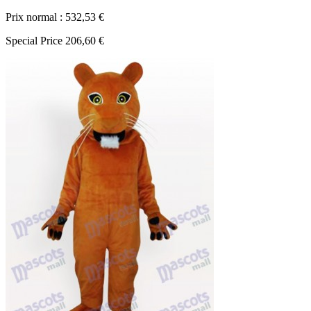
Prix normal :
532,53 €
Special Price
206,60 €