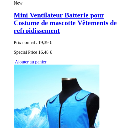
New
Mini Ventilateur Batterie pour
Costume de mascotte Vêtements de
refroidissement
Prix normal :
19,39 €
Special Price
16,48 €
Ajouter au panier