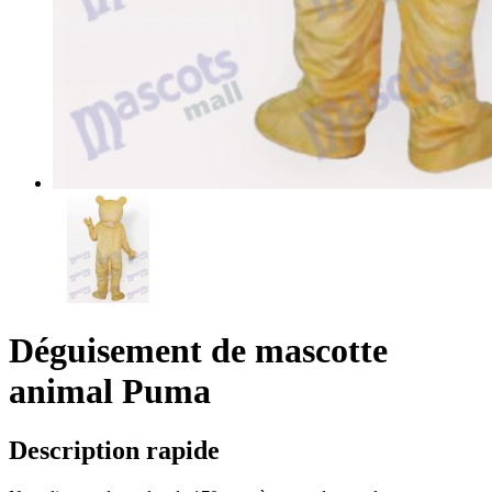
Déguisement de mascotte
animal Puma
Description rapide