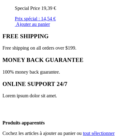
Special Price
19,39 €
Prix spécial :
14,54 €
Ajouter au panier
FREE SHIPPING
Free shipping on all orders over $199.
MONEY BACK GUARANTEE
100% money back guarantee.
ONLINE SUPPORT 24/7
Lorem ipsum dolor sit amet.
Produits apparentés
Cochez les articles à ajouter au panier ou
tout sélectionner