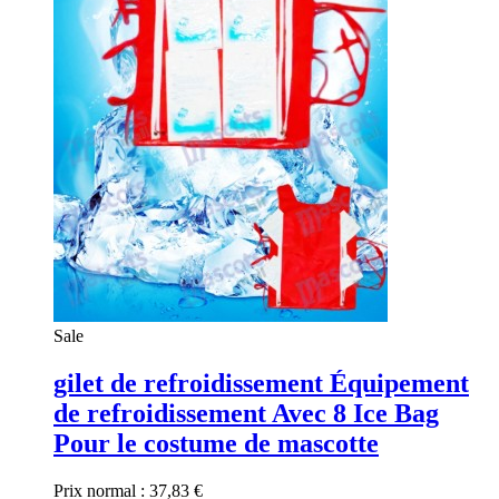
Sale
gilet de refroidissement Équipement
de refroidissement Avec 8 Ice Bag
Pour le costume de mascotte
Prix normal :
37,83 €