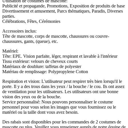
Utilisation de costumes de mascotte:
Publicité et propagande, Promotions, Exposition de produits de base
Divertissement et amusement, Parcs thématiques, Paradis, Diverses
parties.
Célébrations, Fêtes, Cérémonies
Accessoires inclus:
Tête de mascotte, corps de mascotte, chaussures ou couvre-
chaussures, gants, (queue), etc.
Matériel:
Tête: EPE. Vision parfaite, léger, respirant et lavable à l'intérieur
Tissu extérieur: velours de cheveux courts
Matériaux de doublure: taffetas de polyester
Matériau de remplissage: Polypropylene Cotton
Respiration et vision: L'utilisateur peut respirer très bien lorsqu'il le
porte. Il y a des trous dans les yeux / la bouche / le cou. Ils ont assez
de ventilation pour les utilisateurs. Les utilisateurs ont une bonne
vision des yeux ou de la bouche.
Service personnalisé: Nous pouvons personnaliser le costume
personnel pour vous selon les images que vous fournissez ou le
matériel ou la taille dont vous avez besoin.
Des rabais sont disponibles pour les commandes de 2 costumes de
mascotte ou plus. Veuillez vous renseigner auprès de notre équipe de