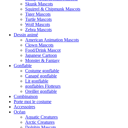
Skunk Mascots
Squirrel & Chipmunk Mascots
Tiger Mascots
Turtle Mascots
Wolf Mascots
Zebra Mascots
Dessin animé
American Animation Mascots
Clown Mascots
Food/Drink Mascot
Japanese Cartoon
Monster & Fantasy
Gonflable
Costume gonflable
Canapé gonflable
Lit gonflable
gonflables Flotteurs
Oreiller gonflable
Combinaison
Porte moi le costume
Accessoires
Océan
Aquatic Creatures
Arctic Creatures
Dolphin Mascots