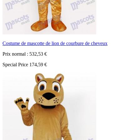
Costume de mascotte de lion de courbure de cheveux
Prix normal :
532,53 €
Special Price
174,59 €