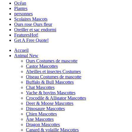
Océan
Plantes
personnes
Scolaires Mascots
Ours rose Ours fleur
Oreiller et sac endormi
Features
Hot!
Get A Free Quote!
Accueil
Animal
New
Ours Costumes de mascotte
Castor Mascottes
Abeilles et insectes Costumes
Oiseau Costumes de mascotte
Buffalo & Bull Mascottes
Chat Mascottes
Vache & bovins Mascottes
Crocodile & Alligator Mascottes
Deer & Moose Mascottes
Dinosaure Mascottes
Chien Mascottes
Âne Mascottes
Dragon Mascottes
Canard & volaille Mascottes