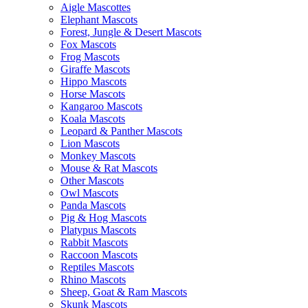
Aigle Mascottes
Elephant Mascots
Forest, Jungle & Desert Mascots
Fox Mascots
Frog Mascots
Giraffe Mascots
Hippo Mascots
Horse Mascots
Kangaroo Mascots
Koala Mascots
Leopard & Panther Mascots
Lion Mascots
Monkey Mascots
Mouse & Rat Mascots
Other Mascots
Owl Mascots
Panda Mascots
Pig & Hog Mascots
Platypus Mascots
Rabbit Mascots
Raccoon Mascots
Reptiles Mascots
Rhino Mascots
Sheep, Goat & Ram Mascots
Skunk Mascots