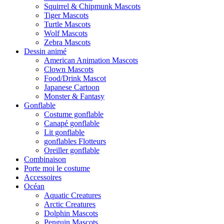
Squirrel & Chipmunk Mascots
Tiger Mascots
Turtle Mascots
Wolf Mascots
Zebra Mascots
Dessin animé
American Animation Mascots
Clown Mascots
Food/Drink Mascot
Japanese Cartoon
Monster & Fantasy
Gonflable
Costume gonflable
Canapé gonflable
Lit gonflable
gonflables Flotteurs
Oreiller gonflable
Combinaison
Porte moi le costume
Accessoires
Océan
Aquatic Creatures
Arctic Creatures
Dolphin Mascots
Penguin Mascots