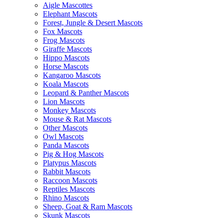
Aigle Mascottes
Elephant Mascots
Forest, Jungle & Desert Mascots
Fox Mascots
Frog Mascots
Giraffe Mascots
Hippo Mascots
Horse Mascots
Kangaroo Mascots
Koala Mascots
Leopard & Panther Mascots
Lion Mascots
Monkey Mascots
Mouse & Rat Mascots
Other Mascots
Owl Mascots
Panda Mascots
Pig & Hog Mascots
Platypus Mascots
Rabbit Mascots
Raccoon Mascots
Reptiles Mascots
Rhino Mascots
Sheep, Goat & Ram Mascots
Skunk Mascots