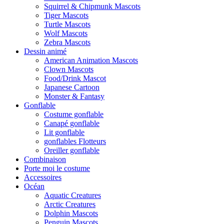
Squirrel & Chipmunk Mascots
Tiger Mascots
Turtle Mascots
Wolf Mascots
Zebra Mascots
Dessin animé
American Animation Mascots
Clown Mascots
Food/Drink Mascot
Japanese Cartoon
Monster & Fantasy
Gonflable
Costume gonflable
Canapé gonflable
Lit gonflable
gonflables Flotteurs
Oreiller gonflable
Combinaison
Porte moi le costume
Accessoires
Océan
Aquatic Creatures
Arctic Creatures
Dolphin Mascots
Penguin Mascots