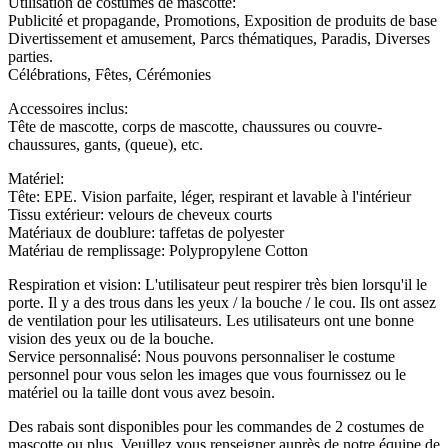
Utilisation de costumes de mascotte:
Publicité et propagande, Promotions, Exposition de produits de base
Divertissement et amusement, Parcs thématiques, Paradis, Diverses
parties.
Célébrations, Fêtes, Cérémonies
Accessoires inclus:
Tête de mascotte, corps de mascotte, chaussures ou couvre-
chaussures, gants, (queue), etc.
Matériel:
Tête: EPE. Vision parfaite, léger, respirant et lavable à l'intérieur
Tissu extérieur: velours de cheveux courts
Matériaux de doublure: taffetas de polyester
Matériau de remplissage: Polypropylene Cotton
Respiration et vision: L'utilisateur peut respirer très bien lorsqu'il le
porte. Il y a des trous dans les yeux / la bouche / le cou. Ils ont assez
de ventilation pour les utilisateurs. Les utilisateurs ont une bonne
vision des yeux ou de la bouche.
Service personnalisé: Nous pouvons personnaliser le costume
personnel pour vous selon les images que vous fournissez ou le
matériel ou la taille dont vous avez besoin.
Des rabais sont disponibles pour les commandes de 2 costumes de
mascotte ou plus. Veuillez vous renseigner auprès de notre équipe de