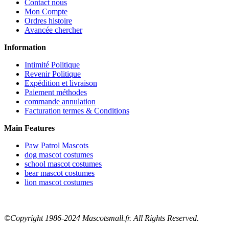
Contact nous
Mon Compte
Ordres histoire
Avancée chercher
Information
Intimité Politique
Revenir Politique
Expédition et livraison
Paiement méthodes
commande annulation
Facturation termes & Conditions
Main Features
Paw Patrol Mascots
dog mascot costumes
school mascot costumes
bear mascot costumes
lion mascot costumes
©Copyright 1986-2024 Mascotsmall.fr. All Rights Reserved.