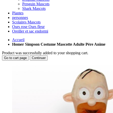
Penguin Mascots
Shark Mascots
Plantes
personnes
Scolaires Mascots
Ours rose Ours fleur
Oreiller et sac endormi
Accueil
Homer Simpson Costume Mascotte Adulte Père Anime
Product was successfully added to your shopping cart.
Go to cart page
Continuer