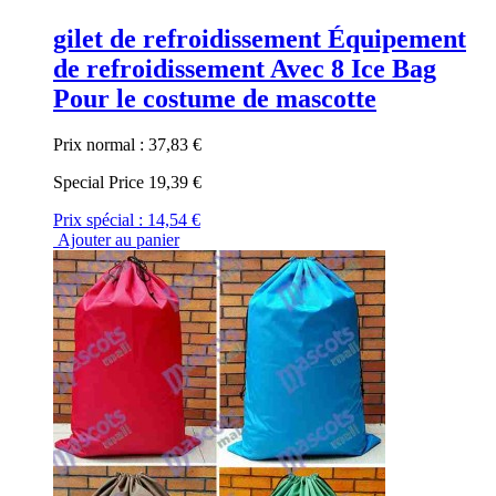
gilet de refroidissement Équipement
de refroidissement Avec 8 Ice Bag
Pour le costume de mascotte
Prix normal :
37,83 €
Special Price
19,39 €
Prix spécial :
14,54 €
Ajouter au panier