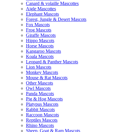
Canard & volaille Mascottes
Aigle Mascottes
Elephant Mascots
Forest, Jungle & Desert Mascots
Fox Mascots
Frog Mascots
Giraffe Mascots
Hippo Mascots
Horse Mascots
Kangaroo Mascots
Koala Mascots
Leopard & Panther Mascots
Lion Mascots
Monkey Mascots
Mouse & Rat Mascots
Other Mascots
Owl Mascots
Panda Mascots
Pig & Hog Mascots
Platypus Mascots
Rabbit Mascots
Raccoon Mascots
Reptiles Mascots
Rhino Mascots
Sheep, Goat & Ram Mascots