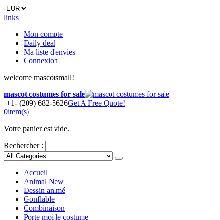
links
Mon compte
Daily deal
Ma liste d'envies
Connexion
welcome mascotsmall!
mascot costumes for sale
+1- (209) 682-5626
Get A Free Quote!
0
item(s)
Votre panier est vide.
Rechercher :
Accueil
Animal
New
Dessin animé
Gonflable
Combinaison
Porte moi le costume