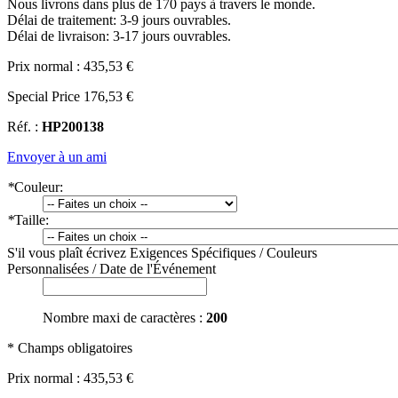
Nous livrons dans plus de 170 pays à travers le monde.
Délai de traitement: 3-9 jours ouvrables.
Délai de livraison: 3-17 jours ouvrables.
Prix normal :
435,53 €
Special Price
176,53 €
Réf. :
HP200138
Envoyer à un ami
*
Couleur:
*
Taille:
S'il vous plaît écrivez Exigences Spécifiques / Couleurs
Personnalisées / Date de l'Événement
Nombre maxi de caractères :
200
* Champs obligatoires
Prix normal :
435,53 €