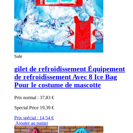
Sale
gilet de refroidissement Équipement
de refroidissement Avec 8 Ice Bag
Pour le costume de mascotte
Prix normal :
37,83 €
Special Price
19,39 €
Prix spécial :
14,54 €
Ajouter au panier