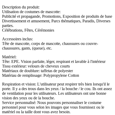
Description du produit:
Utilisation de costumes de mascotte:
Publicité et propagande, Promotions, Exposition de produits de base
Divertissement et amusement, Parcs thématiques, Paradis, Diverses
parties.
Célébrations, Fêtes, Cérémonies
Accessoires inclus:
Tête de mascotte, corps de mascotte, chaussures ou couvre-
chaussures, gants, (queue), etc.
Matériel:
Tête: EPE. Vision parfaite, léger, respirant et lavable à l'intérieur
Tissu extérieur: velours de cheveux courts
Matériaux de doublure: taffetas de polyester
Matériau de remplissage: Polypropylene Cotton
Respiration et vision: L'utilisateur peut respirer très bien lorsqu'il le
porte. Il y a des trous dans les yeux / la bouche / le cou. Ils ont assez
de ventilation pour les utilisateurs. Les utilisateurs ont une bonne
vision des yeux ou de la bouche.
Service personnalisé: Nous pouvons personnaliser le costume
personnel pour vous selon les images que vous fournissez ou le
matériel ou la taille dont vous avez besoin.