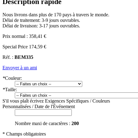
Description rapide
Nous livrons dans plus de 170 pays à travers le monde.
Délai de traitement: 3-9 jours ouvrables.
Délai de livraison: 3-17 jours ouvrables.
Prix normal :
358,41 €
Special Price
174,59 €
Réf. :
BEM335
Envoyer à un ami
*
Couleur:
*
Taille:
S'il vous plaît écrivez Exigences Spécifiques / Couleurs
Personnalisées / Date de l'Événement
Nombre maxi de caractères :
200
* Champs obligatoires