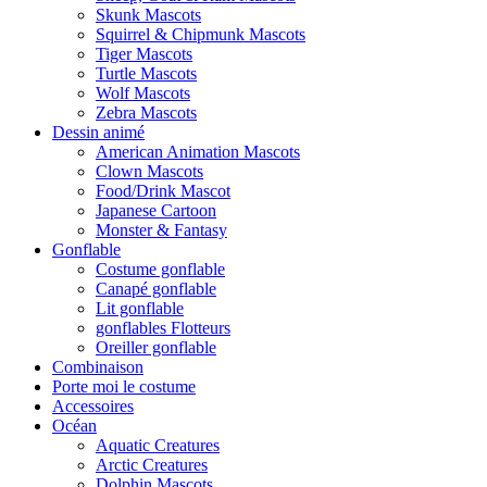
Skunk Mascots
Squirrel & Chipmunk Mascots
Tiger Mascots
Turtle Mascots
Wolf Mascots
Zebra Mascots
Dessin animé
American Animation Mascots
Clown Mascots
Food/Drink Mascot
Japanese Cartoon
Monster & Fantasy
Gonflable
Costume gonflable
Canapé gonflable
Lit gonflable
gonflables Flotteurs
Oreiller gonflable
Combinaison
Porte moi le costume
Accessoires
Océan
Aquatic Creatures
Arctic Creatures
Dolphin Mascots