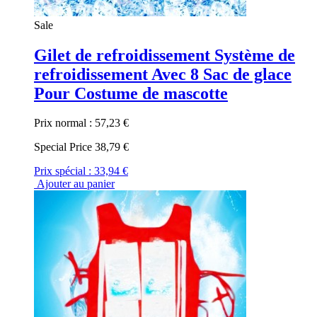
Sale
Gilet de refroidissement Système de
refroidissement Avec 8 Sac de glace
Pour Costume de mascotte
Prix normal :
57,23 €
Special Price
38,79 €
Prix spécial :
33,94 €
Ajouter au panier