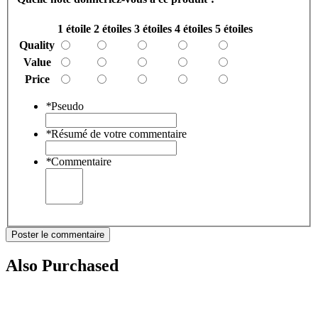
1 étoile
2 étoiles
3 étoiles
4 étoiles
5 étoiles
Quality
Value
Price
*
Pseudo
*
Résumé de votre commentaire
*
Commentaire
Poster le commentaire
Also Purchased