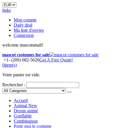
links
Mon compte
Daily deal
Ma liste d'envies
Connexion
welcome mascotsmall!
mascot costumes for sale
+1- (209) 682-5626
Get A Free Quote!
0
item(s)
Votre panier est vide.
Rechercher :
Accueil
Animal
New
Dessin animé
Gonflable
Combinaison
Porte moi le costume