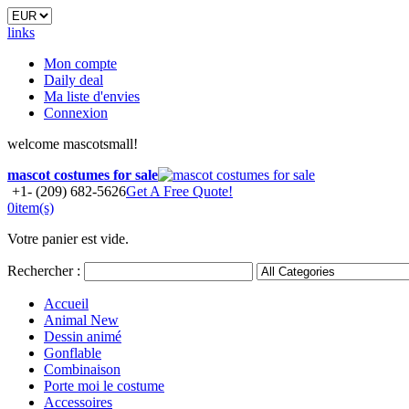
links
Mon compte
Daily deal
Ma liste d'envies
Connexion
welcome mascotsmall!
mascot costumes for sale
+1- (209) 682-5626
Get A Free Quote!
0
item(s)
Votre panier est vide.
Rechercher :
Accueil
Animal
New
Dessin animé
Gonflable
Combinaison
Porte moi le costume
Accessoires