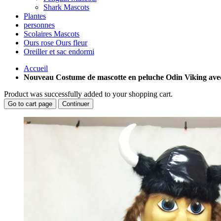
Shark Mascots
Plantes
personnes
Scolaires Mascots
Ours rose Ours fleur
Oreiller et sac endormi
Accueil
Nouveau Costume de mascotte en peluche Odin Viking avec
Product was successfully added to your shopping cart.
Go to cart page
Continuer