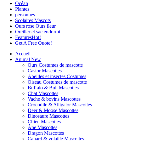
Océan
Plantes
personnes
Scolaires Mascots
Ours rose Ours fleur
Oreiller et sac endormi
Features
Hot!
Get A Free Quote!
Accueil
Animal
New
Ours Costumes de mascotte
Castor Mascottes
Abeilles et insectes Costumes
Oiseau Costumes de mascotte
Buffalo & Bull Mascottes
Chat Mascottes
Vache & bovins Mascottes
Crocodile & Alligator Mascottes
Deer & Moose Mascottes
Dinosaure Mascottes
Chien Mascottes
Âne Mascottes
Dragon Mascottes
Canard & volaille Mascottes