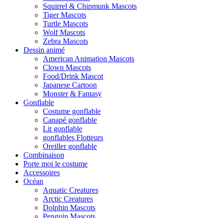
Squirrel & Chipmunk Mascots
Tiger Mascots
Turtle Mascots
Wolf Mascots
Zebra Mascots
Dessin animé
American Animation Mascots
Clown Mascots
Food/Drink Mascot
Japanese Cartoon
Monster & Fantasy
Gonflable
Costume gonflable
Canapé gonflable
Lit gonflable
gonflables Flotteurs
Oreiller gonflable
Combinaison
Porte moi le costume
Accessoires
Océan
Aquatic Creatures
Arctic Creatures
Dolphin Mascots
Penguin Mascots