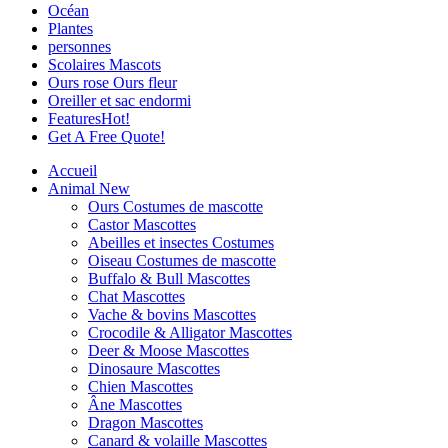
Océan
Plantes
personnes
Scolaires Mascots
Ours rose Ours fleur
Oreiller et sac endormi
Features
Hot!
Get A Free Quote!
Accueil
Animal
New
Ours Costumes de mascotte
Castor Mascottes
Abeilles et insectes Costumes
Oiseau Costumes de mascotte
Buffalo & Bull Mascottes
Chat Mascottes
Vache & bovins Mascottes
Crocodile & Alligator Mascottes
Deer & Moose Mascottes
Dinosaure Mascottes
Chien Mascottes
Âne Mascottes
Dragon Mascottes
Canard & volaille Mascottes