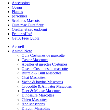
Accessoires
Océan
Plantes
personnes
Scolaires Mascots
Ours rose Ours fleur
Oreiller et sac endormi
Features
Hot!
Get A Free Quote!
Accueil
Animal
New
Ours Costumes de mascotte
Castor Mascottes
Abeilles et insectes Costumes
Oiseau Costumes de mascotte
Buffalo & Bull Mascottes
Chat Mascottes
Vache & bovins Mascottes
Crocodile & Alligator Mascottes
Deer & Moose Mascottes
Dinosaure Mascottes
Chien Mascottes
Âne Mascottes
Dragon Mascottes