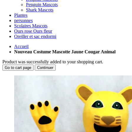
Penguin Mascots
Shark Mascots
Plantes
personnes
Scolaires Mascots
Ours rose Ours fleur
Oreiller et sac endormi
Accueil
Nouveau Costume Mascotte Jaune Cougar Animal
Product was successfully added to your shopping cart.
Go to cart page
Continuer