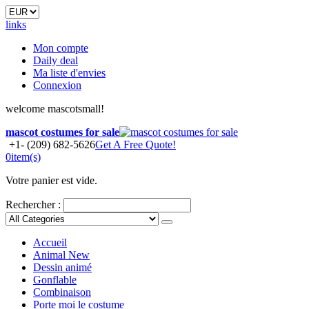
links
Mon compte
Daily deal
Ma liste d'envies
Connexion
welcome mascotsmall!
mascot costumes for sale
+1- (209) 682-5626
Get A Free Quote!
0
item(s)
Votre panier est vide.
Rechercher :
Accueil
Animal
New
Dessin animé
Gonflable
Combinaison
Porte moi le costume