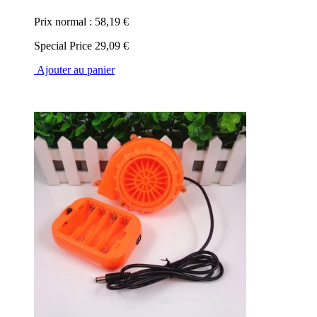
Prix normal :
58,19 €
Special Price
29,09 €
Ajouter au panier