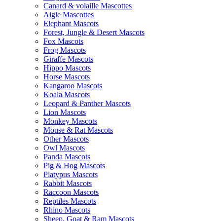
Canard & volaille Mascottes
Aigle Mascottes
Elephant Mascots
Forest, Jungle & Desert Mascots
Fox Mascots
Frog Mascots
Giraffe Mascots
Hippo Mascots
Horse Mascots
Kangaroo Mascots
Koala Mascots
Leopard & Panther Mascots
Lion Mascots
Monkey Mascots
Mouse & Rat Mascots
Other Mascots
Owl Mascots
Panda Mascots
Pig & Hog Mascots
Platypus Mascots
Rabbit Mascots
Raccoon Mascots
Reptiles Mascots
Rhino Mascots
Sheep, Goat & Ram Mascots