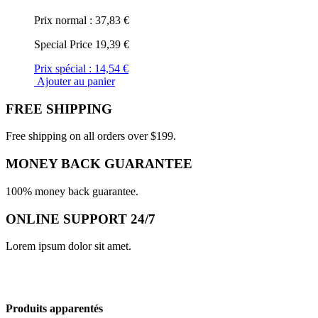
Prix normal :
37,83 €
Special Price
19,39 €
Prix spécial :
14,54 €
Ajouter au panier
FREE SHIPPING
Free shipping on all orders over $199.
MONEY BACK GUARANTEE
100% money back guarantee.
ONLINE SUPPORT 24/7
Lorem ipsum dolor sit amet.
Produits apparentés