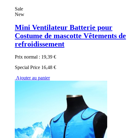
Sale
New
Mini Ventilateur Batterie pour
Costume de mascotte Vêtements de
refroidissement
Prix normal :
19,39 €
Special Price
16,48 €
Ajouter au panier