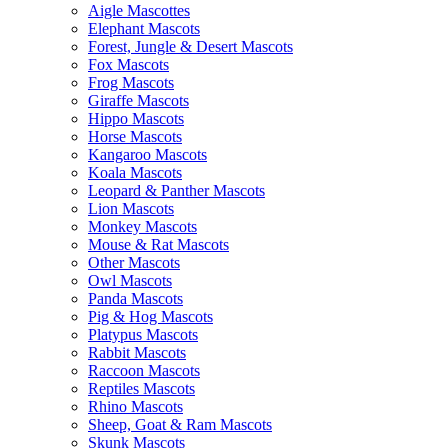
Aigle Mascottes
Elephant Mascots
Forest, Jungle & Desert Mascots
Fox Mascots
Frog Mascots
Giraffe Mascots
Hippo Mascots
Horse Mascots
Kangaroo Mascots
Koala Mascots
Leopard & Panther Mascots
Lion Mascots
Monkey Mascots
Mouse & Rat Mascots
Other Mascots
Owl Mascots
Panda Mascots
Pig & Hog Mascots
Platypus Mascots
Rabbit Mascots
Raccoon Mascots
Reptiles Mascots
Rhino Mascots
Sheep, Goat & Ram Mascots
Skunk Mascots