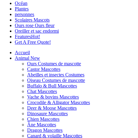
Océan
Plantes
personnes
Scolaires Mascots
Ours rose Ours fleur
Oreiller et sac endormi
Features
Hot!
Get A Free Quote!
Accueil
Animal
New
Ours Costumes de mascotte
Castor Mascottes
Abeilles et insectes Costumes
Oiseau Costumes de mascotte
Buffalo & Bull Mascottes
Chat Mascottes
Vache & bovins Mascottes
Crocodile & Alligator Mascottes
Deer & Moose Mascottes
Dinosaure Mascottes
Chien Mascottes
Âne Mascottes
Dragon Mascottes
Canard & volaille Mascottes