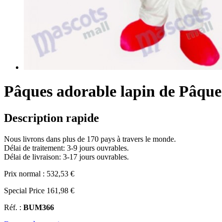
Pâques adorable lapin de Pâques
Description rapide
Nous livrons dans plus de 170 pays à travers le monde.
Délai de traitement: 3-9 jours ouvrables.
Délai de livraison: 3-17 jours ouvrables.
Prix normal :
532,53 €
Special Price
161,98 €
Réf. :
BUM366