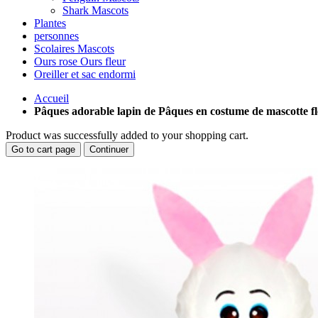
Shark Mascots
Plantes
personnes
Scolaires Mascots
Ours rose Ours fleur
Oreiller et sac endormi
Accueil
Pâques adorable lapin de Pâques en costume de mascotte fl
Product was successfully added to your shopping cart.
Go to cart page
Continuer