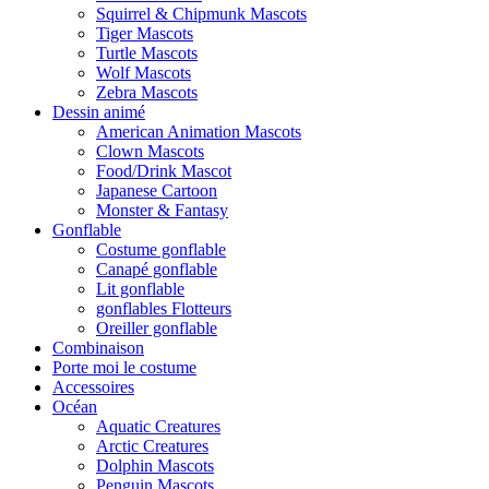
Squirrel & Chipmunk Mascots
Tiger Mascots
Turtle Mascots
Wolf Mascots
Zebra Mascots
Dessin animé
American Animation Mascots
Clown Mascots
Food/Drink Mascot
Japanese Cartoon
Monster & Fantasy
Gonflable
Costume gonflable
Canapé gonflable
Lit gonflable
gonflables Flotteurs
Oreiller gonflable
Combinaison
Porte moi le costume
Accessoires
Océan
Aquatic Creatures
Arctic Creatures
Dolphin Mascots
Penguin Mascots