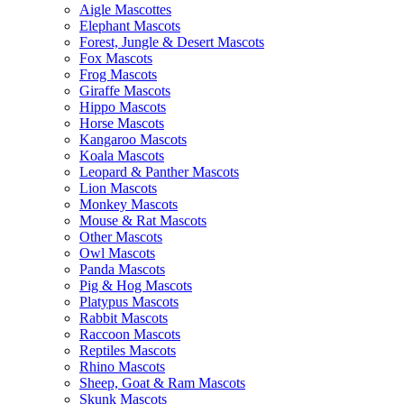
Aigle Mascottes
Elephant Mascots
Forest, Jungle & Desert Mascots
Fox Mascots
Frog Mascots
Giraffe Mascots
Hippo Mascots
Horse Mascots
Kangaroo Mascots
Koala Mascots
Leopard & Panther Mascots
Lion Mascots
Monkey Mascots
Mouse & Rat Mascots
Other Mascots
Owl Mascots
Panda Mascots
Pig & Hog Mascots
Platypus Mascots
Rabbit Mascots
Raccoon Mascots
Reptiles Mascots
Rhino Mascots
Sheep, Goat & Ram Mascots
Skunk Mascots