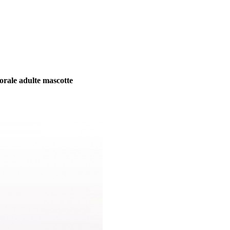
orale adulte mascotte