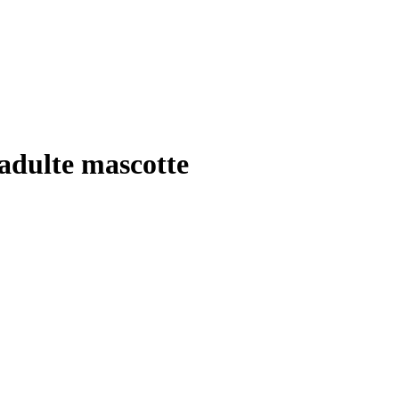
 adulte mascotte