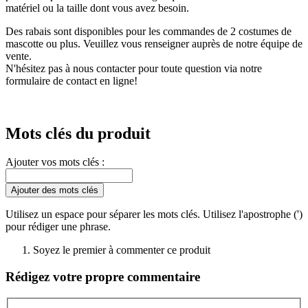
matériel ou la taille dont vous avez besoin.
Des rabais sont disponibles pour les commandes de 2 costumes de
mascotte ou plus. Veuillez vous renseigner auprès de notre équipe de
vente.
N'hésitez pas à nous contacter pour toute question via notre
formulaire de contact en ligne!
Mots clés du produit
Ajouter vos mots clés :
Ajouter des mots clés
Utilisez un espace pour séparer les mots clés. Utilisez l'apostrophe (')
pour rédiger une phrase.
Soyez le premier à commenter ce produit
Rédigez votre propre commentaire