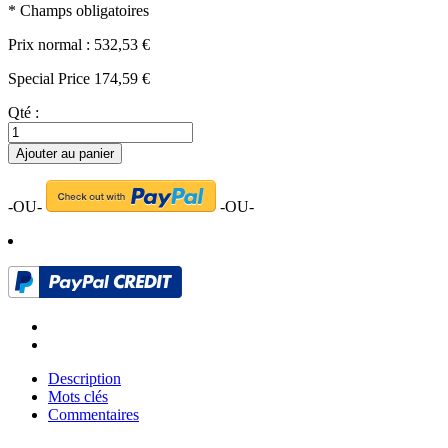
* Champs obligatoires
Prix normal :
532,53 €
Special Price
174,59 €
Qté :
Ajouter au panier
-OU-
-OU-
Description
Mots clés
Commentaires