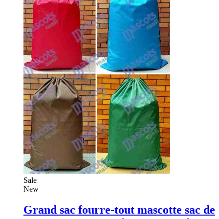
Sale
New
Grand sac fourre-tout mascotte sac de