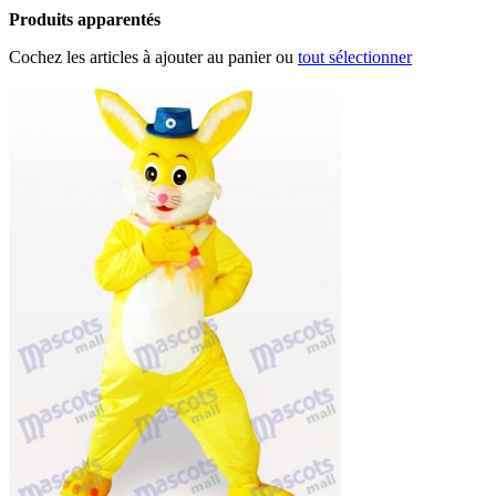
Produits apparentés
Cochez les articles à ajouter au panier ou
tout sélectionner