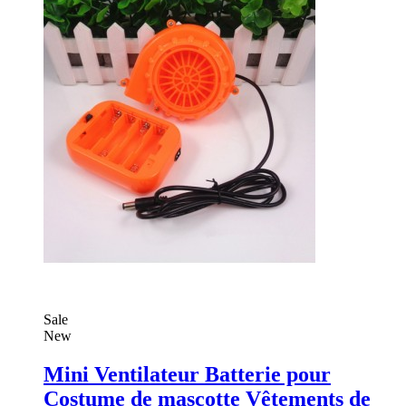
Sale
New
Mini Ventilateur Batterie pour
Costume de mascotte Vêtements de