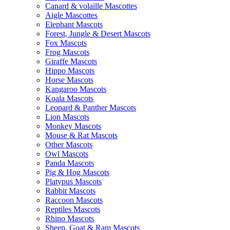
Canard & volaille Mascottes
Aigle Mascottes
Elephant Mascots
Forest, Jungle & Desert Mascots
Fox Mascots
Frog Mascots
Giraffe Mascots
Hippo Mascots
Horse Mascots
Kangaroo Mascots
Koala Mascots
Leopard & Panther Mascots
Lion Mascots
Monkey Mascots
Mouse & Rat Mascots
Other Mascots
Owl Mascots
Panda Mascots
Pig & Hog Mascots
Platypus Mascots
Rabbit Mascots
Raccoon Mascots
Reptiles Mascots
Rhino Mascots
Sheep, Goat & Ram Mascots