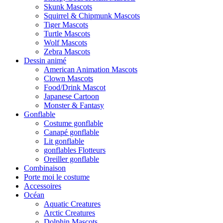
Skunk Mascots
Squirrel & Chipmunk Mascots
Tiger Mascots
Turtle Mascots
Wolf Mascots
Zebra Mascots
Dessin animé
American Animation Mascots
Clown Mascots
Food/Drink Mascot
Japanese Cartoon
Monster & Fantasy
Gonflable
Costume gonflable
Canapé gonflable
Lit gonflable
gonflables Flotteurs
Oreiller gonflable
Combinaison
Porte moi le costume
Accessoires
Océan
Aquatic Creatures
Arctic Creatures
Dolphin Mascots