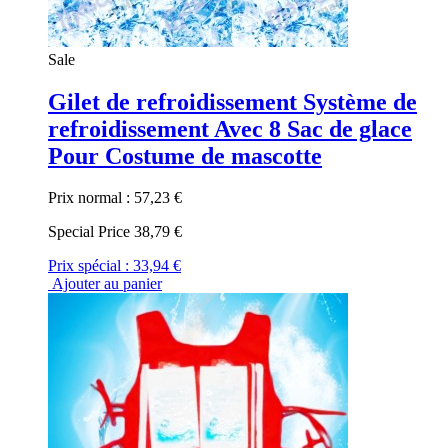
Sale
Gilet de refroidissement Système de
refroidissement Avec 8 Sac de glace
Pour Costume de mascotte
Prix normal :
57,23 €
Special Price
38,79 €
Prix spécial :
33,94 €
Ajouter au panier