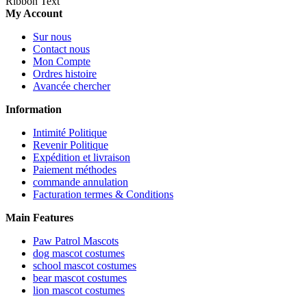
Ribbon Text
My Account
Sur nous
Contact nous
Mon Compte
Ordres histoire
Avancée chercher
Information
Intimité Politique
Revenir Politique
Expédition et livraison
Paiement méthodes
commande annulation
Facturation termes & Conditions
Main Features
Paw Patrol Mascots
dog mascot costumes
school mascot costumes
bear mascot costumes
lion mascot costumes