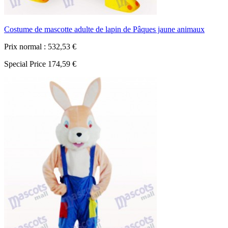
Costume de mascotte adulte de lapin de Pâques jaune animaux
Prix normal :
532,53 €
Special Price
174,59 €