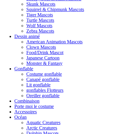
Skunk Mascots
Squirrel & Chipmunk Mascots
Tiger Mascots
Turtle Mascots
Wolf Mascots
Zebra Mascots
Dessin animé
American Animation Mascots
Clown Mascots
Food/Drink Mascot
Japanese Cartoon
Monster & Fantasy
Gonflable
Costume gonflable
Canapé gonflable
Lit gonflable
gonflables Flotteurs
Oreiller gonflable
Combinaison
Porte moi le costume
Accessoires
Océan
Aquatic Creatures
Arctic Creatures
Dolphin Mascots