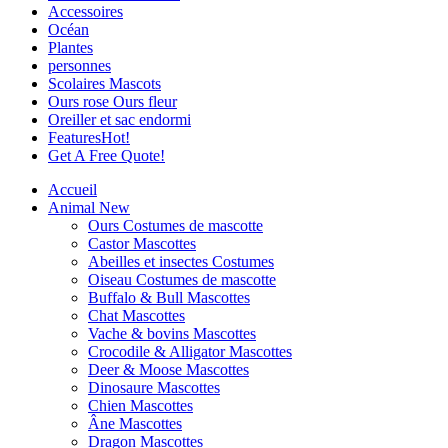
Accessoires
Océan
Plantes
personnes
Scolaires Mascots
Ours rose Ours fleur
Oreiller et sac endormi
Features
Hot!
Get A Free Quote!
Accueil
Animal
New
Ours Costumes de mascotte
Castor Mascottes
Abeilles et insectes Costumes
Oiseau Costumes de mascotte
Buffalo & Bull Mascottes
Chat Mascottes
Vache & bovins Mascottes
Crocodile & Alligator Mascottes
Deer & Moose Mascottes
Dinosaure Mascottes
Chien Mascottes
Âne Mascottes
Dragon Mascottes