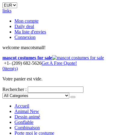
links
Mon compte
Daily deal
Ma liste d'envies
Connexion
welcome mascotsmall!
mascot costumes for sale
+1- (209) 682-5626
Get A Free Quote!
0
item(s)
Votre panier est vide.
Rechercher :
Accueil
Animal
New
Dessin animé
Gonflable
Combinaison
Porte moi le costume