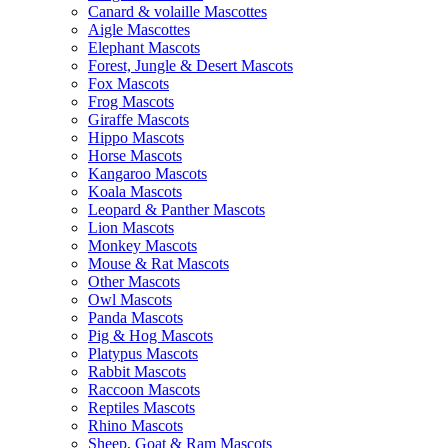
Canard & volaille Mascottes
Aigle Mascottes
Elephant Mascots
Forest, Jungle & Desert Mascots
Fox Mascots
Frog Mascots
Giraffe Mascots
Hippo Mascots
Horse Mascots
Kangaroo Mascots
Koala Mascots
Leopard & Panther Mascots
Lion Mascots
Monkey Mascots
Mouse & Rat Mascots
Other Mascots
Owl Mascots
Panda Mascots
Pig & Hog Mascots
Platypus Mascots
Rabbit Mascots
Raccoon Mascots
Reptiles Mascots
Rhino Mascots
Sheep, Goat & Ram Mascots