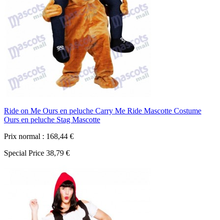
Ride on Me Ours en peluche Carry Me Ride Mascotte Costume
Ours en peluche Stag Mascotte
Prix normal :
168,44 €
Special Price
38,79 €