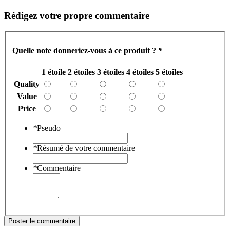
Rédigez votre propre commentaire
Quelle note donneriez-vous à ce produit ?
*
1 étoile
2 étoiles
3 étoiles
4 étoiles
5 étoiles
Quality
Value
Price
*
Pseudo
*
Résumé de votre commentaire
*
Commentaire
Poster le commentaire