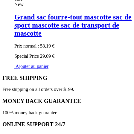
New
Grand sac fourre-tout mascotte sac de
sport mascotte sac de transport de
mascotte
Prix normal :
58,19 €
Special Price
29,09 €
Ajouter au panier
FREE SHIPPING
Free shipping on all orders over $199.
MONEY BACK GUARANTEE
100% money back guarantee.
ONLINE SUPPORT 24/7