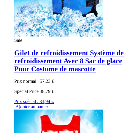
Sale
Gilet de refroidissement Système de
refroidissement Avec 8 Sac de glace
Pour Costume de mascotte
Prix normal :
57,23 €
Special Price
38,79 €
Prix spécial :
33,94 €
Ajouter au panier