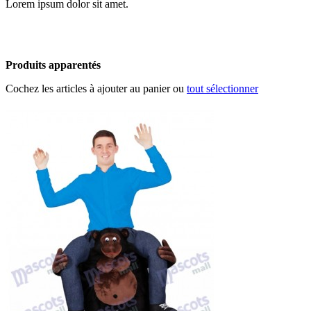
Lorem ipsum dolor sit amet.
Produits apparentés
Cochez les articles à ajouter au panier ou
tout sélectionner