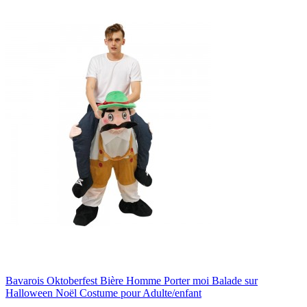
Bavarois Oktoberfest Bière Homme Porter moi Balade sur
Halloween Noël Costume pour Adulte/enfant