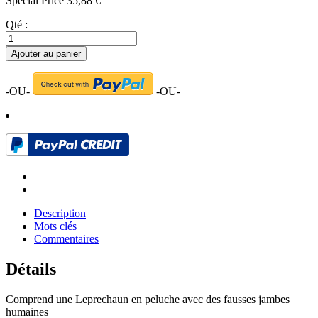
Special Price
35,88 €
Qté :
Ajouter au panier
-OU-
-OU-
Description
Mots clés
Commentaires
Détails
Comprend une Leprechaun en peluche avec des fausses jambes
humaines