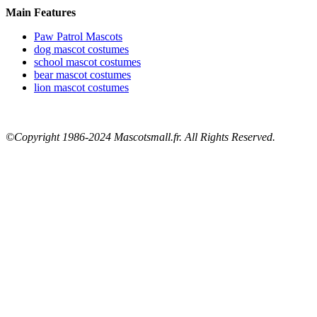
Main Features
Paw Patrol Mascots
dog mascot costumes
school mascot costumes
bear mascot costumes
lion mascot costumes
©Copyright 1986-2024 Mascotsmall.fr. All Rights Reserved.