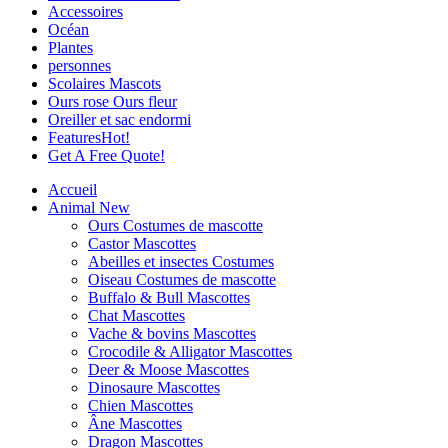
Accessoires
Océan
Plantes
personnes
Scolaires Mascots
Ours rose Ours fleur
Oreiller et sac endormi
Features
Hot!
Get A Free Quote!
Accueil
Animal
New
Ours Costumes de mascotte
Castor Mascottes
Abeilles et insectes Costumes
Oiseau Costumes de mascotte
Buffalo & Bull Mascottes
Chat Mascottes
Vache & bovins Mascottes
Crocodile & Alligator Mascottes
Deer & Moose Mascottes
Dinosaure Mascottes
Chien Mascottes
Âne Mascottes
Dragon Mascottes