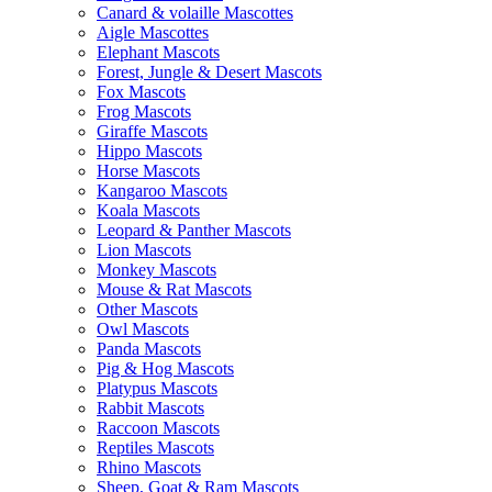
Canard & volaille Mascottes
Aigle Mascottes
Elephant Mascots
Forest, Jungle & Desert Mascots
Fox Mascots
Frog Mascots
Giraffe Mascots
Hippo Mascots
Horse Mascots
Kangaroo Mascots
Koala Mascots
Leopard & Panther Mascots
Lion Mascots
Monkey Mascots
Mouse & Rat Mascots
Other Mascots
Owl Mascots
Panda Mascots
Pig & Hog Mascots
Platypus Mascots
Rabbit Mascots
Raccoon Mascots
Reptiles Mascots
Rhino Mascots
Sheep, Goat & Ram Mascots