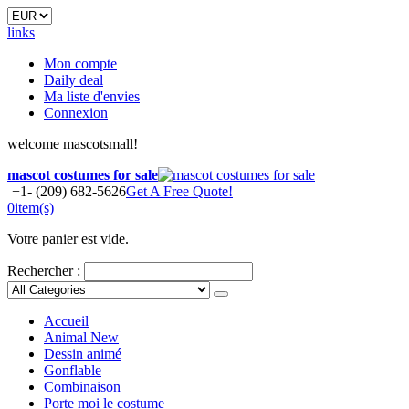
links
Mon compte
Daily deal
Ma liste d'envies
Connexion
welcome mascotsmall!
mascot costumes for sale
+1- (209) 682-5626
Get A Free Quote!
0
item(s)
Votre panier est vide.
Rechercher :
Accueil
Animal
New
Dessin animé
Gonflable
Combinaison
Porte moi le costume