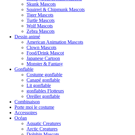
Skunk Mascots
Squirrel & Chipmunk Mascots
Tiger Mascots
Turtle Mascots
Wolf Mascots
Zebra Mascots
Dessin animé
American Animation Mascots
Clown Mascots
Food/Drink Mascot
Japanese Cartoon
Monster & Fantasy
Gonflable
Costume gonflable
Canapé gonflable
Lit gonflable
gonflables Flotteurs
Oreiller gonflable
Combinaison
Porte moi le costume
Accessoires
Océan
Aquatic Creatures
Arctic Creatures
Dolphin Mascots