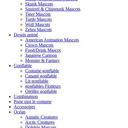
Skunk Mascots
Squirrel & Chipmunk Mascots
Tiger Mascots
Turtle Mascots
Wolf Mascots
Zebra Mascots
Dessin animé
American Animation Mascots
Clown Mascots
Food/Drink Mascot
Japanese Cartoon
Monster & Fantasy
Gonflable
Costume gonflable
Canapé gonflable
Lit gonflable
gonflables Flotteurs
Oreiller gonflable
Combinaison
Porte moi le costume
Accessoires
Océan
Aquatic Creatures
Arctic Creatures
Dolphin Mascots