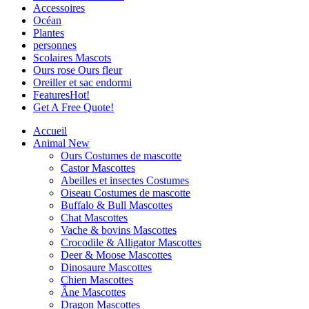
Accessoires
Océan
Plantes
personnes
Scolaires Mascots
Ours rose Ours fleur
Oreiller et sac endormi
Features
Hot!
Get A Free Quote!
Accueil
Animal
New
Ours Costumes de mascotte
Castor Mascottes
Abeilles et insectes Costumes
Oiseau Costumes de mascotte
Buffalo & Bull Mascottes
Chat Mascottes
Vache & bovins Mascottes
Crocodile & Alligator Mascottes
Deer & Moose Mascottes
Dinosaure Mascottes
Chien Mascottes
Âne Mascottes
Dragon Mascottes