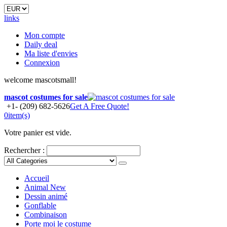
links
Mon compte
Daily deal
Ma liste d'envies
Connexion
welcome mascotsmall!
mascot costumes for sale
+1- (209) 682-5626
Get A Free Quote!
0
item(s)
Votre panier est vide.
Rechercher :
Accueil
Animal
New
Dessin animé
Gonflable
Combinaison
Porte moi le costume