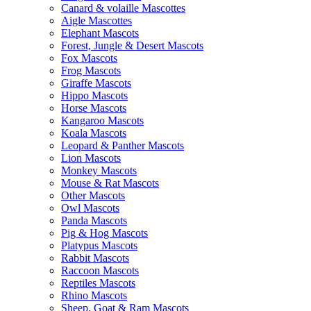
Canard & volaille Mascottes
Aigle Mascottes
Elephant Mascots
Forest, Jungle & Desert Mascots
Fox Mascots
Frog Mascots
Giraffe Mascots
Hippo Mascots
Horse Mascots
Kangaroo Mascots
Koala Mascots
Leopard & Panther Mascots
Lion Mascots
Monkey Mascots
Mouse & Rat Mascots
Other Mascots
Owl Mascots
Panda Mascots
Pig & Hog Mascots
Platypus Mascots
Rabbit Mascots
Raccoon Mascots
Reptiles Mascots
Rhino Mascots
Sheep, Goat & Ram Mascots