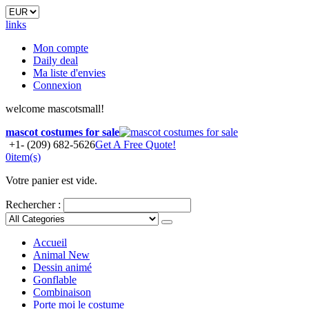
links
Mon compte
Daily deal
Ma liste d'envies
Connexion
welcome mascotsmall!
mascot costumes for sale
+1- (209) 682-5626
Get A Free Quote!
0
item(s)
Votre panier est vide.
Rechercher :
Accueil
Animal
New
Dessin animé
Gonflable
Combinaison
Porte moi le costume