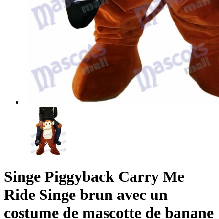
Singe Piggyback Carry Me
Ride Singe brun avec un
costume de mascotte de banane