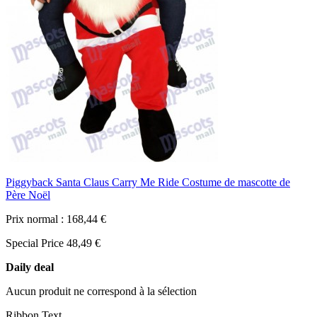
Piggyback Santa Claus Carry Me Ride Costume de mascotte de
Père Noël
Prix normal :
168,44 €
Special Price
48,49 €
Daily deal
Aucun produit ne correspond à la sélection
Ribbon Text