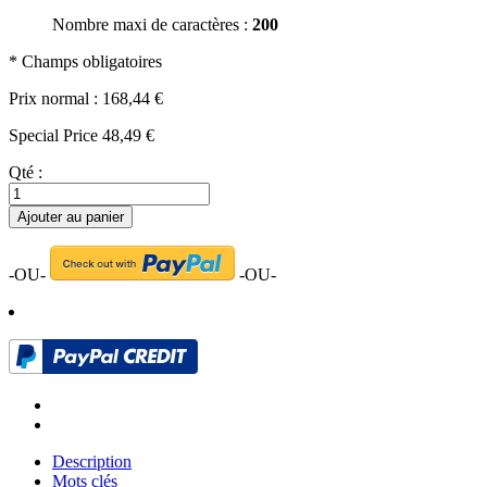
Nombre maxi de caractères :
200
* Champs obligatoires
Prix normal :
168,44 €
Special Price
48,49 €
Qté :
Ajouter au panier
-OU-
-OU-
Description
Mots clés