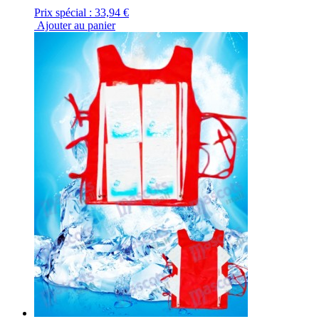
Prix spécial :
33,94 €
Ajouter au panier