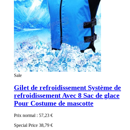
Sale
Gilet de refroidissement Système de
refroidissement Avec 8 Sac de glace
Pour Costume de mascotte
Prix normal :
57,23 €
Special Price
38,79 €