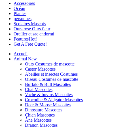
Accessoires
Océan
Plantes
personnes
Scolaires Mascots
Ours rose Ours fleur
Oreiller et sac endormi
Features
Hot!
Get A Free Quote!
Accueil
Animal
New
Ours Costumes de mascotte
Castor Mascottes
Abeilles et insectes Costumes
Oiseau Costumes de mascotte
Buffalo & Bull Mascottes
Chat Mascottes
Vache & bovins Mascottes
Crocodile & Alligator Mascottes
Deer & Moose Mascottes
Dinosaure Mascottes
Chien Mascottes
Âne Mascottes
Dragon Mascottes