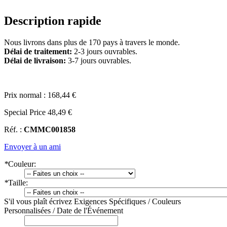
Description rapide
Nous livrons dans plus de 170 pays à travers le monde.
Délai de traitement:
2-3 jours ouvrables.
Délai de livraison:
3-7 jours ouvrables.
Prix normal :
168,44 €
Special Price
48,49 €
Réf. :
CMMC001858
Envoyer à un ami
*
Couleur:
*
Taille:
S'il vous plaît écrivez Exigences Spécifiques / Couleurs
Personnalisées / Date de l'Événement