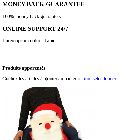
MONEY BACK GUARANTEE
100% money back guarantee.
ONLINE SUPPORT 24/7
Lorem ipsum dolor sit amet.
Produits apparentés
Cochez les articles à ajouter au panier ou
tout sélectionner