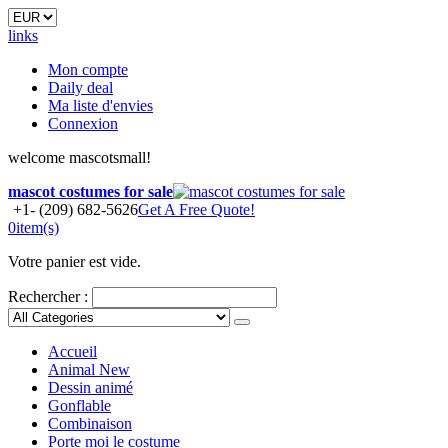
links
Mon compte
Daily deal
Ma liste d'envies
Connexion
welcome mascotsmall!
mascot costumes for sale
+1- (209) 682-5626
Get A Free Quote!
0
item(s)
Votre panier est vide.
Rechercher :
Accueil
Animal
New
Dessin animé
Gonflable
Combinaison
Porte moi le costume