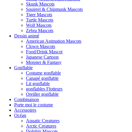
Skunk Mascots
Squirrel & Chipmunk Mascots
Tiger Mascots
Turtle Mascots
Wolf Mascots
Zebra Mascots
Dessin animé
American Animation Mascots
Clown Mascots
Food/Drink Mascot
Japanese Cartoon
Monster & Fantasy
Gonflable
Costume gonflable
Canapé gonflable
Lit gonflable
gonflables Flotteurs
Oreiller gonflable
Combinaison
Porte moi le costume
Accessoires
Océan
Aquatic Creatures
Arctic Creatures
Dolphin Mascots