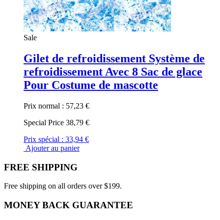
Sale
Gilet de refroidissement Système de
refroidissement Avec 8 Sac de glace
Pour Costume de mascotte
Prix normal :
57,23 €
Special Price
38,79 €
Prix spécial :
33,94 €
Ajouter au panier
FREE SHIPPING
Free shipping on all orders over $199.
MONEY BACK GUARANTEE