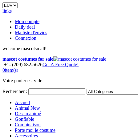
links
Mon compte
Daily deal
Ma liste d'envies
Connexion
welcome mascotsmall!
mascot costumes for sale
+1- (209) 682-5626
Get A Free Quote!
0
item(s)
Votre panier est vide.
Rechercher :
Accueil
Animal
New
Dessin animé
Gonflable
Combinaison
Porte moi le costume
Accessoires