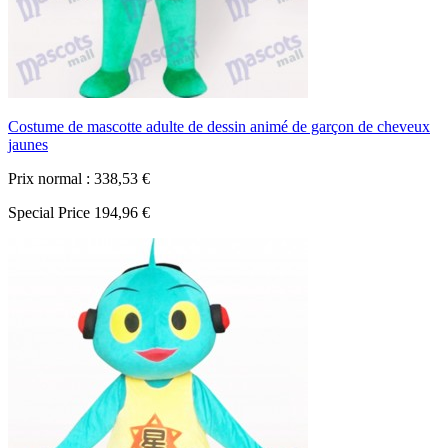
Costume de mascotte adulte de dessin animé de garçon de cheveux
jaunes
Prix normal :
338,53 €
Special Price
194,96 €