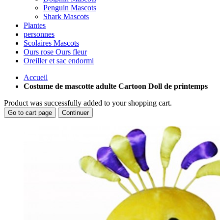
Penguin Mascots
Shark Mascots
Plantes
personnes
Scolaires Mascots
Ours rose Ours fleur
Oreiller et sac endormi
Accueil
Costume de mascotte adulte Cartoon Doll de printemps
Product was successfully added to your shopping cart.
Go to cart page
Continuer