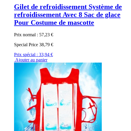
Gilet de refroidissement Système de
refroidissement Avec 8 Sac de glace
Pour Costume de mascotte
Prix normal :
57,23 €
Special Price
38,79 €
Prix spécial :
33,94 €
Ajouter au panier