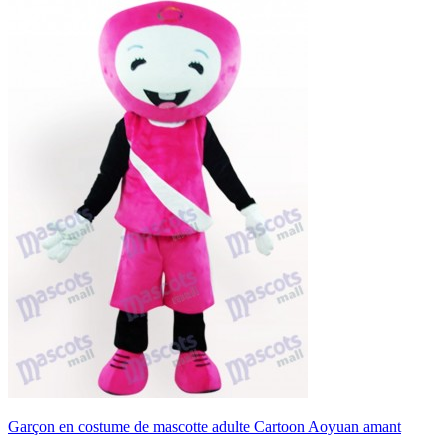
Garçon en costume de mascotte adulte Cartoon Aoyuan amant