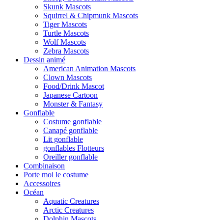
Skunk Mascots
Squirrel & Chipmunk Mascots
Tiger Mascots
Turtle Mascots
Wolf Mascots
Zebra Mascots
Dessin animé
American Animation Mascots
Clown Mascots
Food/Drink Mascot
Japanese Cartoon
Monster & Fantasy
Gonflable
Costume gonflable
Canapé gonflable
Lit gonflable
gonflables Flotteurs
Oreiller gonflable
Combinaison
Porte moi le costume
Accessoires
Océan
Aquatic Creatures
Arctic Creatures
Dolphin Mascots