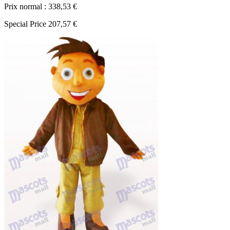
Prix normal :
338,53 €
Special Price
207,57 €