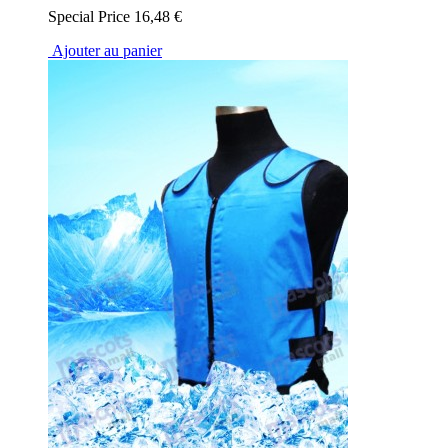
Special Price
16,48 €
Ajouter au panier