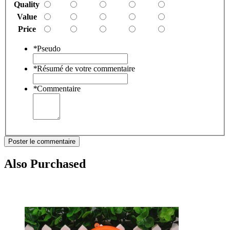
Quality
Value
Price
*
Pseudo
*
Résumé de votre commentaire
*
Commentaire
Poster le commentaire
Also Purchased