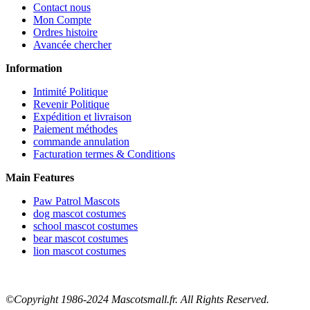
Contact nous
Mon Compte
Ordres histoire
Avancée chercher
Information
Intimité Politique
Revenir Politique
Expédition et livraison
Paiement méthodes
commande annulation
Facturation termes & Conditions
Main Features
Paw Patrol Mascots
dog mascot costumes
school mascot costumes
bear mascot costumes
lion mascot costumes
©Copyright 1986-2024 Mascotsmall.fr. All Rights Reserved.