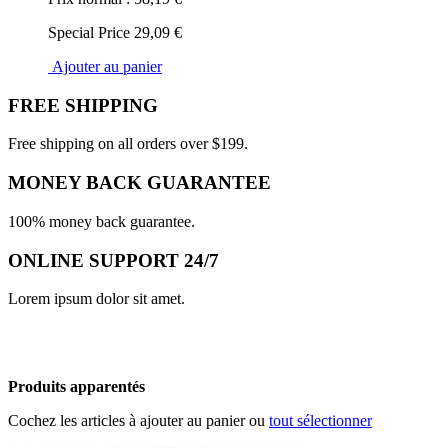
Special Price
29,09 €
Ajouter au panier
FREE SHIPPING
Free shipping on all orders over $199.
MONEY BACK GUARANTEE
100% money back guarantee.
ONLINE SUPPORT 24/7
Lorem ipsum dolor sit amet.
Produits apparentés
Cochez les articles à ajouter au panier ou
tout sélectionner