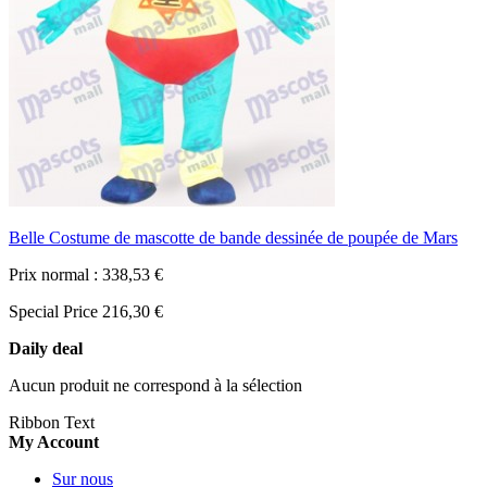
Belle Costume de mascotte de bande dessinée de poupée de Mars
Prix normal :
338,53 €
Special Price
216,30 €
Daily deal
Aucun produit ne correspond à la sélection
Ribbon Text
My Account
Sur nous