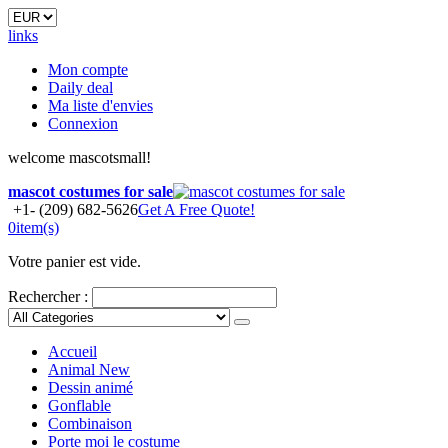
links
Mon compte
Daily deal
Ma liste d'envies
Connexion
welcome mascotsmall!
mascot costumes for sale
+1- (209) 682-5626
Get A Free Quote!
0
item(s)
Votre panier est vide.
Rechercher :
Accueil
Animal
New
Dessin animé
Gonflable
Combinaison
Porte moi le costume