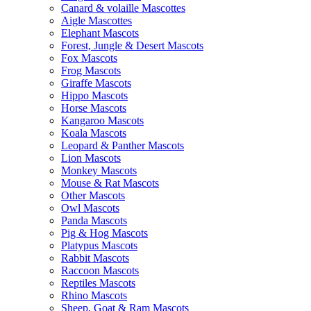
Canard & volaille Mascottes
Aigle Mascottes
Elephant Mascots
Forest, Jungle & Desert Mascots
Fox Mascots
Frog Mascots
Giraffe Mascots
Hippo Mascots
Horse Mascots
Kangaroo Mascots
Koala Mascots
Leopard & Panther Mascots
Lion Mascots
Monkey Mascots
Mouse & Rat Mascots
Other Mascots
Owl Mascots
Panda Mascots
Pig & Hog Mascots
Platypus Mascots
Rabbit Mascots
Raccoon Mascots
Reptiles Mascots
Rhino Mascots
Sheep, Goat & Ram Mascots