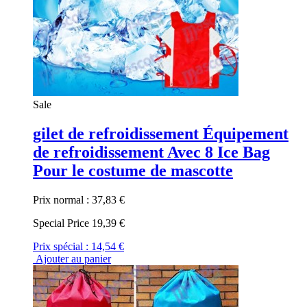
Sale
gilet de refroidissement Équipement
de refroidissement Avec 8 Ice Bag
Pour le costume de mascotte
Prix normal :
37,83 €
Special Price
19,39 €
Prix spécial :
14,54 €
Ajouter au panier