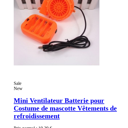
Sale
New
Mini Ventilateur Batterie pour
Costume de mascotte Vêtements de
refroidissement