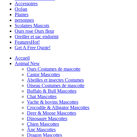
Accessoires
Océan
Plantes
personnes
Scolaires Mascots
Ours rose Ours fleur
Oreiller et sac endormi
Features
Hot!
Get A Free Quote!
Accueil
Animal
New
Ours Costumes de mascotte
Castor Mascottes
Abeilles et insectes Costumes
Oiseau Costumes de mascotte
Buffalo & Bull Mascottes
Chat Mascottes
Vache & bovins Mascottes
Crocodile & Alligator Mascottes
Deer & Moose Mascottes
Dinosaure Mascottes
Chien Mascottes
Âne Mascottes
Dragon Mascottes