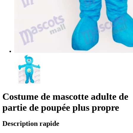
Costume de mascotte adulte de
partie de poupée plus propre
Description rapide