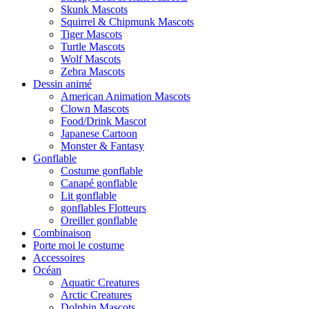
Skunk Mascots
Squirrel & Chipmunk Mascots
Tiger Mascots
Turtle Mascots
Wolf Mascots
Zebra Mascots
Dessin animé
American Animation Mascots
Clown Mascots
Food/Drink Mascot
Japanese Cartoon
Monster & Fantasy
Gonflable
Costume gonflable
Canapé gonflable
Lit gonflable
gonflables Flotteurs
Oreiller gonflable
Combinaison
Porte moi le costume
Accessoires
Océan
Aquatic Creatures
Arctic Creatures
Dolphin Mascots