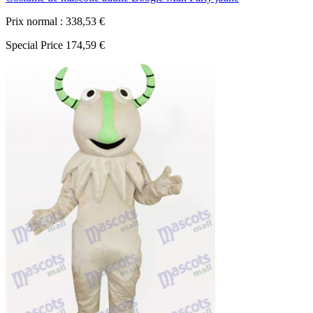
Prix normal :
338,53 €
Special Price
174,59 €