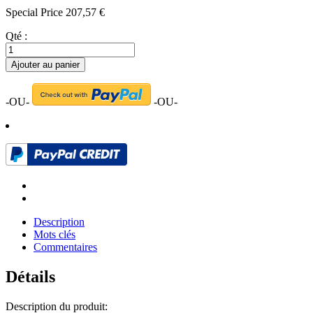
Special Price
207,57 €
Qté :
Ajouter au panier
-OU-
-OU-
Description
Mots clés
Commentaires
Détails
Description du produit: