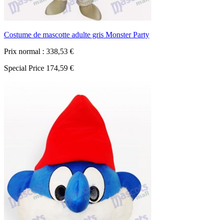
Costume de mascotte adulte gris Monster Party
Prix normal :
338,53 €
Special Price
174,59 €