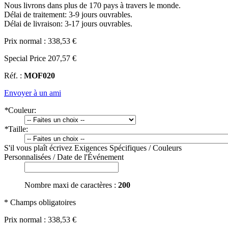
Nous livrons dans plus de 170 pays à travers le monde.
Délai de traitement: 3-9 jours ouvrables.
Délai de livraison: 3-17 jours ouvrables.
Prix normal :
338,53 €
Special Price
207,57 €
Réf. :
MOF020
Envoyer à un ami
*
Couleur:
*
Taille:
S'il vous plaît écrivez Exigences Spécifiques / Couleurs
Personnalisées / Date de l'Événement
Nombre maxi de caractères :
200
* Champs obligatoires
Prix normal :
338,53 €