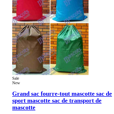
Sale
New
Grand sac fourre-tout mascotte sac de
sport mascotte sac de transport de
mascotte